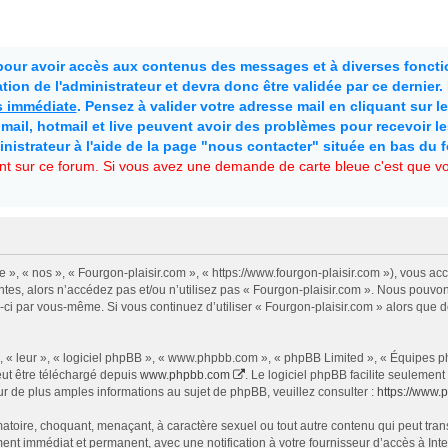
 pour avoir accès aux contenus des messages et à diverses fonctio
ion de l'administrateur et devra donc être validée par ce dernier
as immédiate
. Pensez à valider votre adresse mail en cliquant sur le 
mail, hotmail et live peuvent avoir des problèmes pour recevoir l
inistrateur à l'aide de la page "nous contacter" située en bas du 
t sur ce forum. Si vous avez une demande de carte bleue c'est que vou
e », « nos », « Fourgon-plaisir.com », « https://www.fourgon-plaisir.com »), vous a
tes, alors n’accédez pas et/ou n’utilisez pas « Fourgon-plaisir.com ». Nous pouvon
les-ci par vous-même. Si vous continuez d’utiliser « Fourgon-plaisir.com » alors qu
 « leur », « logiciel phpBB », « www.phpbb.com », « phpBB Limited », « Équipes php
eut être téléchargé depuis
www.phpbb.com
. Le logiciel phpBB facilite seulemen
de plus amples informations au sujet de phpBB, veuillez consulter :
https://www.
atoire, choquant, menaçant, à caractère sexuel ou tout autre contenu qui peut trans
ent immédiat et permanent, avec une notification à votre fournisseur d’accès à In