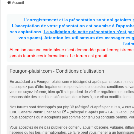
Accueil
L'enregistrement et la présentation sont obligatoires
L'acceptation de votre présentation est soumise à l'approbat
ses aspirations.
La validation de cette présentation n'est p
vos spams). Attention les utilisateurs des messageries g
l'adm
Attention aucune carte bleue n'est demandée pour l'enregistremen
jamais fournir ces informations. Le forum est gratuit.
Fourgon-plaisir.com - Conditions d’utilisation
En accédant à « Fourgon-plaisir.com » (désigné ci-après par « nous », « notr
n’acceptez pas d’être légalement responsable de toutes les conditions suivan
vous en soyez informé, bien qu’il soit prudent de vérifier régulièrement cel
responsable des conditions découlant des mises à jour et/ou modifications.
Nos forums sont développés par phpBB (désigné ci-après par « ils », « eux »,
GNU General Public License v2
» (désigné ci-après par « GPL ») et qui p
nous acceptons ou n’acceptons pas comme contenu ou conduite permis. Pour 
Vous acceptez de ne pas publier de contenu abusif, obscène, vulgaire, diffam
hébergé ou les lois internationales. Le faire peut vous mener à un bannissem