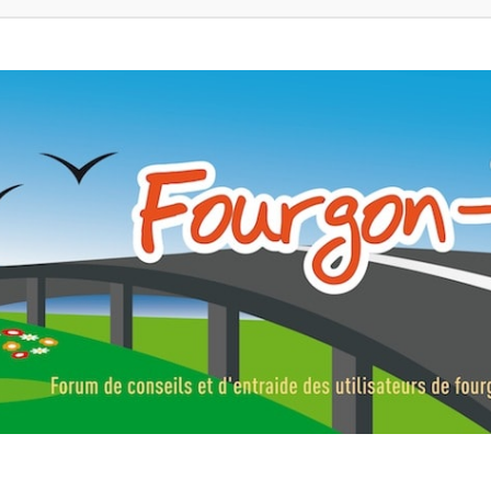
ns, fourgons aménagés, vans et de camping-car. Partagez votre expérie