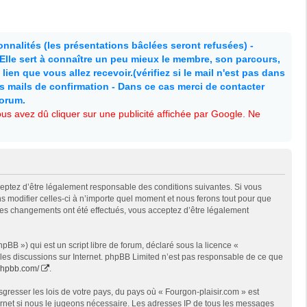
nnalités (les présentations bâclées seront refusées) -
. Elle sert à connaître un peu mieux le membre, son parcours,
lien que vous allez recevoir.(vérifiez si le mail n'est pas dans
es mails de confirmation - Dans ce cas merci de contacter
forum.
s avez dû cliquer sur une publicité affichée par Google. Ne
cceptez d’être légalement responsable des conditions suivantes. Si vous
s modifier celles-ci à n’importe quel moment et nous ferons tout pour que
e des changements ont été effectués, vous acceptez d’être légalement
BB ») qui est un script libre de forum, déclaré sous la licence «
t les discussions sur Internet. phpBB Limited n’est pas responsable de ce que
phpbb.com/
.
gresser les lois de votre pays, du pays où « Fourgon-plaisir.com » est
ternet si nous le jugeons nécessaire. Les adresses IP de tous les messages