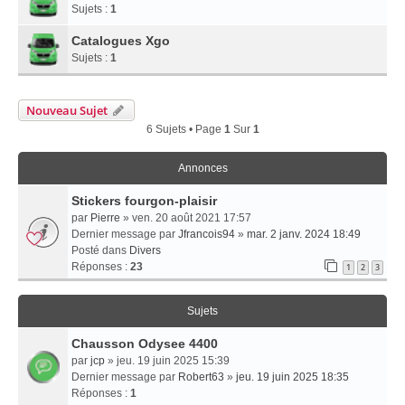
Sujets :
1
Catalogues Xgo
Sujets :
1
Nouveau Sujet
6 Sujets • Page
1
Sur
1
Annonces
Stickers fourgon-plaisir
par
Pierre
» ven. 20 août 2021 17:57
Dernier message par
Jfrancois94
»
mar. 2 janv. 2024 18:49
Posté dans
Divers
Réponses :
23
1
2
3
Sujets
Chausson Odysee 4400
par
jcp
» jeu. 19 juin 2025 15:39
Dernier message par
Robert63
»
jeu. 19 juin 2025 18:35
Réponses :
1