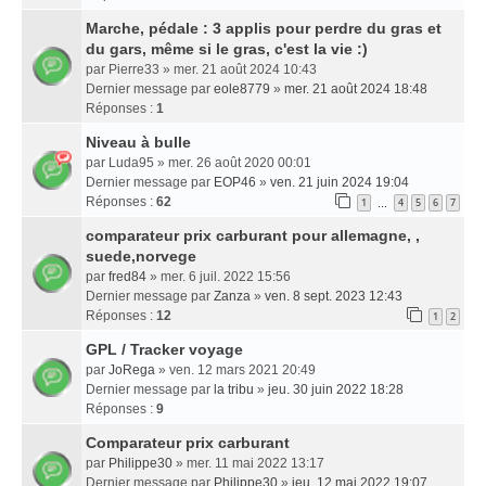
Marche, pédale : 3 applis pour perdre du gras et
du gars, même si le gras, c'est la vie :)
par
Pierre33
» mer. 21 août 2024 10:43
Dernier message par
eole8779
»
mer. 21 août 2024 18:48
Réponses :
1
Niveau à bulle
par
Luda95
» mer. 26 août 2020 00:01
Dernier message par
EOP46
»
ven. 21 juin 2024 19:04
Réponses :
62
1
4
5
6
7
…
comparateur prix carburant pour allemagne, ,
suede,norvege
par
fred84
» mer. 6 juil. 2022 15:56
Dernier message par
Zanza
»
ven. 8 sept. 2023 12:43
Réponses :
12
1
2
GPL / Tracker voyage
par
JoRega
» ven. 12 mars 2021 20:49
Dernier message par
la tribu
»
jeu. 30 juin 2022 18:28
Réponses :
9
Comparateur prix carburant
par
Philippe30
» mer. 11 mai 2022 13:17
Dernier message par
Philippe30
»
jeu. 12 mai 2022 19:07