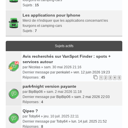
Sujets :
15
Les applications pour Iphone
Merci de n'indiquer que les applications concernant les
fourgons et camping-cars
Sujets :
7
Sujets actifs
Avis recherchés sur VanSpot Finder : spots +
services autour
par
Nicolas
» sam. 30 mai 2026 21:16
Dernier message par
penkalet
»
ven. 12 juin 2026 19:23
Réponses :
45
1
2
3
4
5
park4night version payante
par
BipBip06
» sam. 2 mai 2026 11:18
Dernier message par
BipBip06
»
sam. 2 mai 2026 22:03
Réponses :
4
Qipeo ?
par
Toby64
» jeu. 10 juil. 2025 22:11
Dernier message par
Toby64
»
lun. 14 juil. 2025 21:52
Réponses :
8