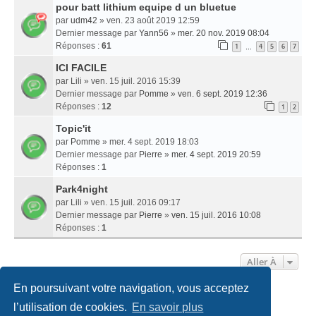
pour batt lithium equipe d un bluetue
par
udm42
» ven. 23 août 2019 12:59
Dernier message par
Yann56
»
mer. 20 nov. 2019 08:04
Réponses :
61
1
4
5
6
7
…
ICI FACILE
par
Lili
» ven. 15 juil. 2016 15:39
Dernier message par
Pomme
»
ven. 6 sept. 2019 12:36
Réponses :
12
1
2
Topic'it
par
Pomme
» mer. 4 sept. 2019 18:03
Dernier message par
Pierre
»
mer. 4 sept. 2019 20:59
Réponses :
1
Park4night
par
Lili
» ven. 15 juil. 2016 09:17
Dernier message par
Pierre
»
ven. 15 juil. 2016 10:08
Réponses :
1
Aller À
En poursuivant votre navigation, vous acceptez
Accueil
Politiques & cookies
Nous contacter
l’utilisation de cookies.
En savoir plus