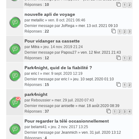
Réponses :
10
1
2
nouvelle apli de voyage
par
metallic
» ven. 8 oct. 2021 06:46
Dernier message par
JoRega
»
mer. 13 oct. 2021 09:10
Réponses :
22
1
2
3
Pour vidanger sa cassette
par
Mitra
» jeu. 14 nov. 2019 21:24
Dernier message par
Papou27
»
ven. 12 févr. 2021 21:43
Réponses :
12
1
2
Park4night, quid de la fiabilité ?
par
eric l
» mer. 9 sept. 2020 12:19
Dernier message par
eric l
»
jeu. 10 sept. 2020 01:10
Réponses :
15
1
2
park4night
par
Reboussier
» mer. 29 juil. 2020 07:43
Dernier message par
anisette
»
mar. 18 août 2020 08:39
Réponses :
37
1
2
3
4
Pour regarder la télé occasionnellement
par
belami41
» jeu. 2 nov. 2017 13:25
Dernier message par
Jeanmich
»
ven. 31 juil. 2020 13:12
Réponses :
4