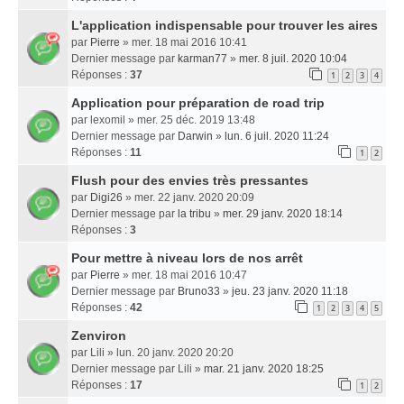
L'application indispensable pour trouver les aires
par
Pierre
» mer. 18 mai 2016 10:41
Dernier message par
karman77
»
mer. 8 juil. 2020 10:04
Réponses :
37
1
2
3
4
Application pour préparation de road trip
par
lexomil
» mer. 25 déc. 2019 13:48
Dernier message par
Darwin
»
lun. 6 juil. 2020 11:24
Réponses :
11
1
2
Flush pour des envies très pressantes
par
Digi26
» mer. 22 janv. 2020 20:09
Dernier message par
la tribu
»
mer. 29 janv. 2020 18:14
Réponses :
3
Pour mettre à niveau lors de nos arrêt
par
Pierre
» mer. 18 mai 2016 10:47
Dernier message par
Bruno33
»
jeu. 23 janv. 2020 11:18
Réponses :
42
1
2
3
4
5
Zenviron
par
Lili
» lun. 20 janv. 2020 20:20
Dernier message par
Lili
»
mar. 21 janv. 2020 18:25
Réponses :
17
1
2