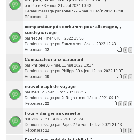
par
Pierre33
» mer. 21 août 2024 10:43
Dernier message par
eole8779
»
mer. 21 août 2024 18:48
Réponses :
1
comparateur prix carburant pour allemagne, ,
suede,norvege
par
fred84
» mer. 6 juil. 2022 15:56
Dernier message par
Zanza
»
ven. 8 sept. 2023 12:43
Réponses :
12
1
2
Comparateur prix carburant
par
Philippe30
» mer. 11 mai 2022 13:17
Dernier message par
Philippe30
»
jeu. 12 mai 2022 19:07
Réponses :
10
1
2
nouvelle apli de voyage
par
metallic
» ven. 8 oct. 2021 06:46
Dernier message par
JoRega
»
mer. 13 oct. 2021 09:10
Réponses :
22
1
2
3
Pour vidanger sa cassette
par
Mitra
» jeu. 14 nov. 2019 21:24
Dernier message par
Papou27
»
ven. 12 févr. 2021 21:43
Réponses :
12
1
2
Park4night, quid de la fiabilité ?