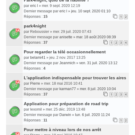
par
eric l
» mer. 9 sept. 2020 12:19
Dernier message par
eric l
»
jeu. 10 sept. 2020 01:10
Réponses :
15
1
2
park4night
par
Reboussier
» mer. 29 juil. 2020 07:43
Dernier message par
anisette
»
mar. 18 août 2020 08:39
Réponses :
37
1
2
3
4
Pour regarder la télé occasionnellement
par
belami41
» jeu. 2 nov. 2017 13:25
Dernier message par
Jeanmich
»
ven. 31 juil. 2020 13:12
Réponses :
4
L'application indispensable pour trouver les aires
par
Pierre
» mer. 18 mai 2016 10:41
Dernier message par
karman77
»
mer. 8 juil. 2020 10:04
Réponses :
37
1
2
3
4
Application pour préparation de road trip
par
lexomil
» mer. 25 déc. 2019 13:48
Dernier message par
Darwin
»
lun. 6 juil. 2020 11:24
Réponses :
11
1
2
Pour mettre à niveau lors de nos arrêt