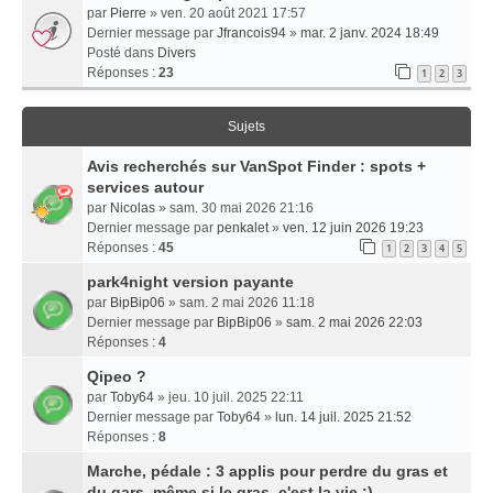
par
Pierre
» ven. 20 août 2021 17:57
Dernier message par
Jfrancois94
»
mar. 2 janv. 2024 18:49
Posté dans
Divers
Réponses :
23
1
2
3
Sujets
Avis recherchés sur VanSpot Finder : spots +
services autour
par
Nicolas
» sam. 30 mai 2026 21:16
Dernier message par
penkalet
»
ven. 12 juin 2026 19:23
Réponses :
45
1
2
3
4
5
park4night version payante
par
BipBip06
» sam. 2 mai 2026 11:18
Dernier message par
BipBip06
»
sam. 2 mai 2026 22:03
Réponses :
4
Qipeo ?
par
Toby64
» jeu. 10 juil. 2025 22:11
Dernier message par
Toby64
»
lun. 14 juil. 2025 21:52
Réponses :
8
Marche, pédale : 3 applis pour perdre du gras et
du gars, même si le gras, c'est la vie :)