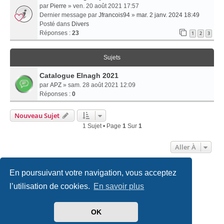
par
Pierre
» ven. 20 août 2021 17:57
Dernier message par
Jfrancois94
»
mar. 2 janv. 2024 18:49
Posté dans
Divers
Réponses :
23
1
2
3
Sujets
Catalogue Elnagh 2021
par
APZ
» sam. 28 août 2021 12:09
Réponses :
0
Nouveau Sujet
1 Sujet • Page
1
Sur
1
Aller À
En poursuivant votre navigation, vous acceptez
Accueil
Politiques & cookies
Nous contacter
l’utilisation de cookies.
En savoir plus
Développé par
phpBB
® Forum Software © phpBB Limited
Traduit par
phpBB-fr.com
OK
Style
we_universal
created by INVENTEA & v12mike
|