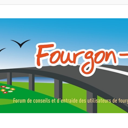
ns, fourgons aménagés, vans et de camping-car. Partagez votre expérie