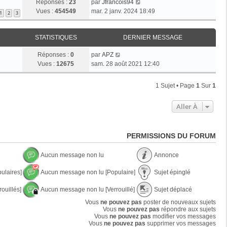
Réponses :
23
par
Jfrancois94
Vues :
454549
mar. 2 janv. 2024 18:49
1
2
3
STATISTIQUES
DERNIER MESSAGE
Réponses :
0
par
APZ
Vues :
12675
sam. 28 août 2021 12:40
1 Sujet • Page
1
Sur
1
Aller À
PERMISSIONS DU FORUM
Aucun message non lu
Annonce
A
A
ulaires]
Aucun message non lu [Populaire]
Sujet épinglé
u
n
c
n
A
S
u
o
ouillés]
Aucun message non lu [Verrouillé]
Sujet déplacé
u
u
n
n
c
j
A
S
m
Vous
ne pouvez pas
poster de nouveaux sujets
c
u
e
u
u
e
Vous
ne pouvez pas
e
répondre aux sujets
n
t
c
j
s
Vous
ne pouvez pas
modifier vos messages
m
é
u
e
s
Vous
ne pouvez pas
supprimer vos messages
e
p