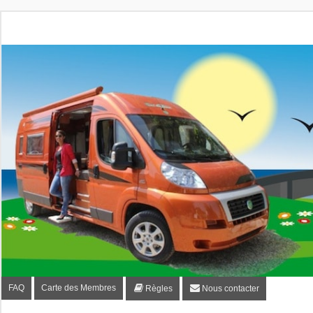
Fourgon-plaisir.com
Forum de conseils et d'entraide des utilisateurs de fourgo
FAQ
Carte des Membres
Règles
Nous contacter