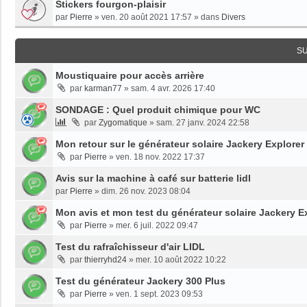
Stickers fourgon-plaisir
par
Pierre
»
ven. 20 août 2021 17:57
» dans
Divers
S
Moustiquaire pour accès arrière
par
karman77
»
sam. 4 avr. 2026 17:40
SONDAGE : Quel produit chimique pour WC
par
Zygomatique
»
sam. 27 janv. 2024 22:58
Mon retour sur le générateur solaire Jackery Explorer
par
Pierre
»
ven. 18 nov. 2022 17:37
Avis sur la machine à café sur batterie lidl
par
Pierre
»
dim. 26 nov. 2023 08:04
Mon avis et mon test du générateur solaire Jackery E
par
Pierre
»
mer. 6 juil. 2022 09:47
Test du rafraîchisseur d'air LIDL
par
thierryhd24
»
mer. 10 août 2022 10:22
Test du générateur Jackery 300 Plus
par
Pierre
»
ven. 1 sept. 2023 09:53