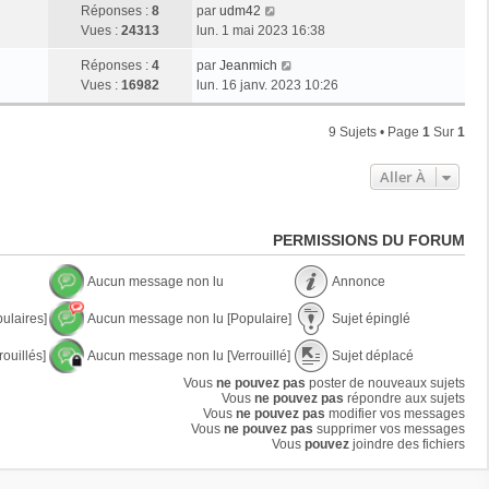
Réponses :
8
par
udm42
Vues :
24313
lun. 1 mai 2023 16:38
Réponses :
4
par
Jeanmich
Vues :
16982
lun. 16 janv. 2023 10:26
9 Sujets • Page
1
Sur
1
Aller À
PERMISSIONS DU FORUM
Aucun message non lu
Annonce
A
A
ulaires]
Aucun message non lu [Populaire]
Sujet épinglé
u
n
c
n
A
S
u
o
ouillés]
Aucun message non lu [Verrouillé]
Sujet déplacé
u
u
n
n
c
j
A
S
m
Vous
ne pouvez pas
poster de nouveaux sujets
c
u
e
u
u
e
Vous
ne pouvez pas
e
répondre aux sujets
n
t
c
j
s
Vous
ne pouvez pas
modifier vos messages
m
é
u
e
s
Vous
ne pouvez pas
supprimer vos messages
e
p
n
t
a
Vous
pouvez
joindre des fichiers
s
i
m
d
g
s
n
e
é
e
a
g
s
p