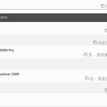
UJETS
1
2
 2000 Pro
1
6
7
8
…
xplorer 1000
1
4
5
…