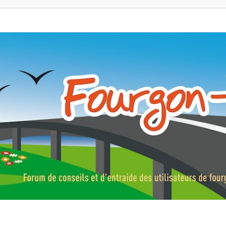
ns, fourgons aménagés, vans et de camping-car. Partagez votre expérie