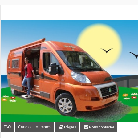
Fourgon-plaisir.com
Forum de conseils et d'entraide des utilisateurs de fourgo
FAQ
Carte des Membres
Règles
Nous contacter