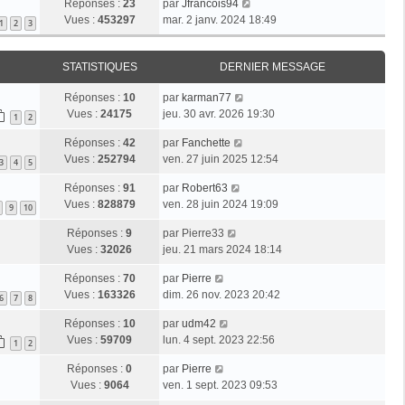
Réponses :
23
par
Jfrancois94
Vues :
453297
mar. 2 janv. 2024 18:49
1
2
3
STATISTIQUES
DERNIER MESSAGE
Réponses :
10
par
karman77
Vues :
24175
jeu. 30 avr. 2026 19:30
1
2
Réponses :
42
par
Fanchette
Vues :
252794
ven. 27 juin 2025 12:54
3
4
5
Réponses :
91
par
Robert63
Vues :
828879
ven. 28 juin 2024 19:09
9
10
Réponses :
9
par
Pierre33
Vues :
32026
jeu. 21 mars 2024 18:14
Réponses :
70
par
Pierre
Vues :
163326
dim. 26 nov. 2023 20:42
6
7
8
Réponses :
10
par
udm42
Vues :
59709
lun. 4 sept. 2023 22:56
1
2
Réponses :
0
par
Pierre
Vues :
9064
ven. 1 sept. 2023 09:53