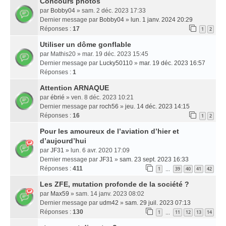
Concours photos
par
Bobby04
» sam. 2 déc. 2023 17:33
Dernier message par
Bobby04
»
lun. 1 janv. 2024 20:29
Réponses :
17
1
2
Utiliser un dôme gonflable
par
Mathis20
» mar. 19 déc. 2023 15:45
Dernier message par
Lucky50110
»
mar. 19 déc. 2023 16:57
Réponses :
1
Attention ARNAQUE
par
ébrié
» ven. 8 déc. 2023 10:21
Dernier message par
roch56
»
jeu. 14 déc. 2023 14:15
Réponses :
16
1
2
Pour les amoureux de l’aviation d’hier et
d’aujourd’hui
par
JF31
» lun. 6 avr. 2020 17:09
Dernier message par
JF31
»
sam. 23 sept. 2023 16:33
Réponses :
411
1
39
40
41
42
…
Les ZFE, mutation profonde de la société ?
par
Max59
» sam. 14 janv. 2023 08:02
Dernier message par
udm42
»
sam. 29 juil. 2023 07:13
Réponses :
130
1
11
12
13
14
…