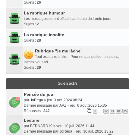
Sujets :
26
La rubrique humour
Les messages seront effacés au boute de trente jours
Sujets :
2
La rubrique insolite
Sujets :
28
Rubrique "je me lâche"
Tout est dans le titre - Pour ne pas polluer les posts,
lachez vous ici
Sujets :
29
Sujets actifs
Pensée du jour
par
JoRega
» jeu. 3 oct. 2024 08:24
Dernier message par
APZ
»
jeu. 6 août 2026 15:35
Réponses :
842
1
82
83
84
85
…
Lecture
par
BERNARD19
» ven. 10 juil. 2026 11:44
Dernier message par
JoRega
»
jeu. 30 juil. 2026 13:22