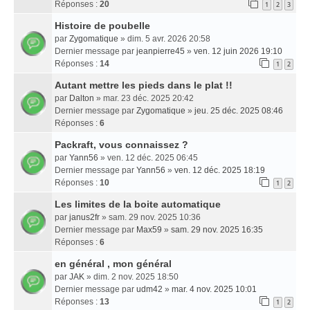
Réponses :
20
1
2
3
Histoire de poubelle
par
Zygomatique
» dim. 5 avr. 2026 20:58
Dernier message par
jeanpierre45
»
ven. 12 juin 2026 19:10
Réponses :
14
1
2
Autant mettre les pieds dans le plat !!
par
Dalton
» mar. 23 déc. 2025 20:42
Dernier message par
Zygomatique
»
jeu. 25 déc. 2025 08:46
Réponses :
6
Packraft, vous connaissez ?
par
Yann56
» ven. 12 déc. 2025 06:45
Dernier message par
Yann56
»
ven. 12 déc. 2025 18:19
Réponses :
10
1
2
Les limites de la boite automatique
par
janus2fr
» sam. 29 nov. 2025 10:36
Dernier message par
Max59
»
sam. 29 nov. 2025 16:35
Réponses :
6
en général , mon général
par
JAK
» dim. 2 nov. 2025 18:50
Dernier message par
udm42
»
mar. 4 nov. 2025 10:01
Réponses :
13
1
2