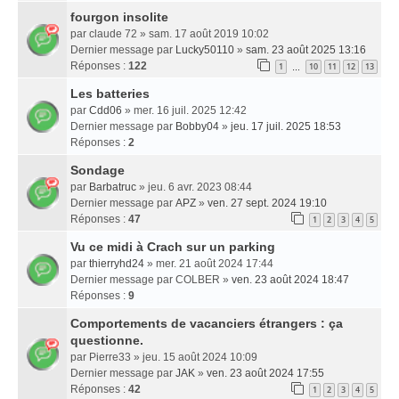
fourgon insolite
par
claude 72
» sam. 17 août 2019 10:02
Dernier message par
Lucky50110
»
sam. 23 août 2025 13:16
Réponses :
122
1
10
11
12
13
…
Les batteries
par
Cdd06
» mer. 16 juil. 2025 12:42
Dernier message par
Bobby04
»
jeu. 17 juil. 2025 18:53
Réponses :
2
Sondage
par
Barbatruc
» jeu. 6 avr. 2023 08:44
Dernier message par
APZ
»
ven. 27 sept. 2024 19:10
Réponses :
47
1
2
3
4
5
Vu ce midi à Crach sur un parking
par
thierryhd24
» mer. 21 août 2024 17:44
Dernier message par
COLBER
»
ven. 23 août 2024 18:47
Réponses :
9
Comportements de vacanciers étrangers : ça
questionne.
par
Pierre33
» jeu. 15 août 2024 10:09
Dernier message par
JAK
»
ven. 23 août 2024 17:55
Réponses :
42
1
2
3
4
5