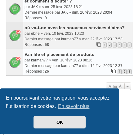
et comment discuter ?
par
JAK
» sam. 25 févr. 2023 18:21
Dernier message par
JAK
»
dim. 26 févr. 2023 20:04
Réponses :
9
où va-t-on avec les nouveaux services d’aires?
par
ébrié
» ven. 10 févr. 2023 10:23
Dernier message par
karman77
»
mer. 22 févr. 2023 17:53
Réponses :
58
1
2
3
4
5
6
Van life et placement de produits
par
karman77
» ven. 10 févr. 2023 08:16
Dernier message par
karman77
»
dim. 12 févr. 2023 12:37
Réponses :
26
1
2
3
Aller À
En poursuivant votre navigation, vous acceptez
Accueil
Politiques & cookies
Nous contacter
l’utilisation de cookies.
En savoir plus
Développé par
phpBB
® Forum Software © phpBB Limited
OK
Traduit par
phpBB-fr.com
Style
we_universal
created by INVENTEA & v12mike
|