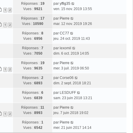
Réponses :
19
par
yffig35
Vues :
9921
ven. 15 nov. 2019 13:55
1
2
Réponses :
17
par
Pierre
Vues :
10590
mar. 12 nov. 2019 19:26
1
2
Réponses :
8
par
CC77
Vues :
6956
jeu. 24 oct. 2019 11:43
Réponses :
7
par
lexomil
Vues :
7050
dim. 6 oct. 2019 14:05
Réponses :
19
par
Pierre
Vues :
9635
mer. 3 juil. 2019 06:50
1
2
Réponses :
2
par
Corse06
Vues :
6893
dim. 2 sept. 2018 18:21
Réponses :
6
par
LESDUFF
Vues :
6839
sam. 23 juin 2018 13:21
Réponses :
11
par
Pierre
Vues :
8993
jeu. 7 juin 2018 19:02
1
2
Réponses :
1
par
Pierre
Vues :
6542
mer. 21 juin 2017 14:14