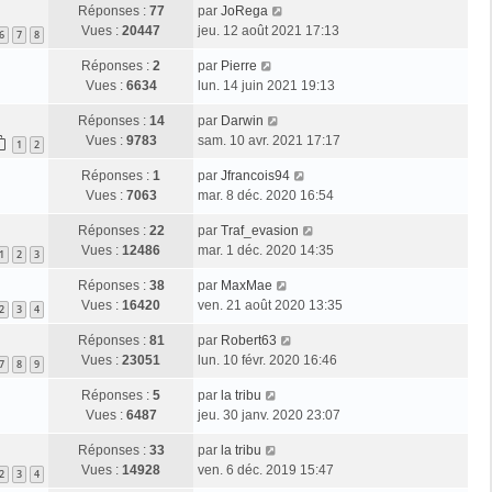
Réponses :
77
par
JoRega
Vues :
20447
jeu. 12 août 2021 17:13
6
7
8
Réponses :
2
par
Pierre
Vues :
6634
lun. 14 juin 2021 19:13
Réponses :
14
par
Darwin
Vues :
9783
sam. 10 avr. 2021 17:17
1
2
Réponses :
1
par
Jfrancois94
Vues :
7063
mar. 8 déc. 2020 16:54
Réponses :
22
par
Traf_evasion
Vues :
12486
mar. 1 déc. 2020 14:35
1
2
3
Réponses :
38
par
MaxMae
Vues :
16420
ven. 21 août 2020 13:35
2
3
4
Réponses :
81
par
Robert63
Vues :
23051
lun. 10 févr. 2020 16:46
7
8
9
Réponses :
5
par
la tribu
Vues :
6487
jeu. 30 janv. 2020 23:07
Réponses :
33
par
la tribu
Vues :
14928
ven. 6 déc. 2019 15:47
2
3
4