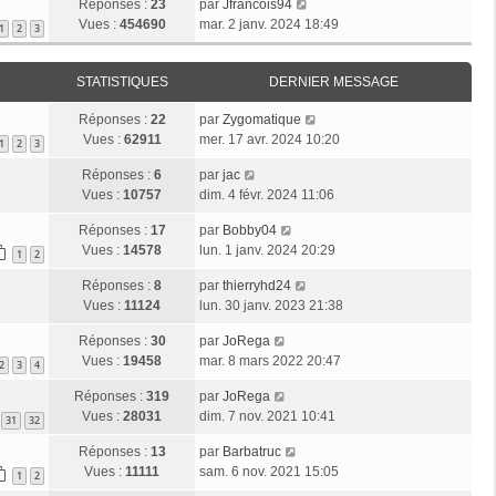
Réponses :
23
par
Jfrancois94
Vues :
454690
mar. 2 janv. 2024 18:49
1
2
3
STATISTIQUES
DERNIER MESSAGE
Réponses :
22
par
Zygomatique
Vues :
62911
mer. 17 avr. 2024 10:20
1
2
3
Réponses :
6
par
jac
Vues :
10757
dim. 4 févr. 2024 11:06
Réponses :
17
par
Bobby04
Vues :
14578
lun. 1 janv. 2024 20:29
1
2
Réponses :
8
par
thierryhd24
Vues :
11124
lun. 30 janv. 2023 21:38
Réponses :
30
par
JoRega
Vues :
19458
mar. 8 mars 2022 20:47
2
3
4
Réponses :
319
par
JoRega
Vues :
28031
dim. 7 nov. 2021 10:41
31
32
Réponses :
13
par
Barbatruc
Vues :
11111
sam. 6 nov. 2021 15:05
1
2