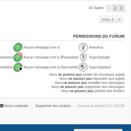
1
2
Su
26 Sujets
Aller À
PERMISSIONS DU FORUM
Aucun message non lu
Annonce
A
A
ulaires]
Aucun message non lu [Populaire]
Sujet épinglé
u
n
c
n
A
S
u
o
ouillés]
Aucun message non lu [Verrouillé]
Sujet déplacé
u
u
n
n
c
j
A
S
m
Vous
ne pouvez pas
poster de nouveaux sujets
c
u
e
u
u
e
Vous
ne pouvez pas
e
répondre aux sujets
n
t
c
j
s
Vous
ne pouvez pas
modifier vos messages
m
é
u
e
s
Vous
ne pouvez pas
supprimer vos messages
e
p
n
t
a
Vous
ne pouvez pas
joindre des fichiers
s
i
m
d
g
s
n
e
é
e
a
g
s
p
n
g
l
Nous contacter
Supprimer les cookies
Heures au format
UTC+02:00
s
l
o
e
é
a
a
n
n
g
c
l
o
e
é
u
n
n
l
o
u