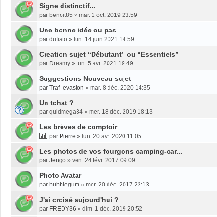
Signe distinctif...
par
benoit85
»
mar. 1 oct. 2019 23:59
Une bonne idée ou pas
par
dufiato
»
lun. 14 juin 2021 14:59
Creation sujet “Débutant” ou “Essentiels”
par
Dreamy
»
lun. 5 avr. 2021 19:49
Suggestions Nouveau sujet
par
Traf_evasion
»
mar. 8 déc. 2020 14:35
Un tchat ?
par
quidmega34
»
mer. 18 déc. 2019 18:13
Les brèves de comptoir
par
Pierre
»
lun. 20 avr. 2020 11:05
Les photos de vos fourgons camping-car...
par
Jengo
»
ven. 24 févr. 2017 09:09
Photo Avatar
par
bubblegum
»
mer. 20 déc. 2017 22:13
J'ai croisé aujourd'hui ?
par
FREDY36
»
dim. 1 déc. 2019 20:52