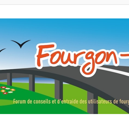
ns, fourgons aménagés, vans et de camping-car. Partagez votre expérie