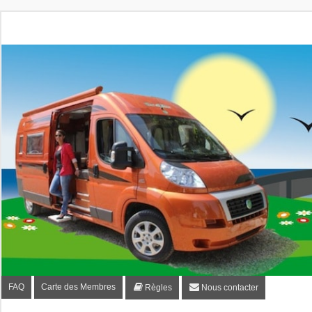
Fourgon-plaisir.com
Forum de conseils et d'entraide des utilisateurs de fourgo
FAQ
Carte des Membres
Règles
Nous contacter