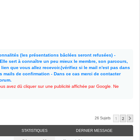
nnalités (les présentations bâclées seront refusées) -
. Elle sert à connaître un peu mieux le membre, son parcours,
lien que vous allez recevoir.(vérifiez si le mail n'est pas dans
es mails de confirmation - Dans ce cas merci de contacter
forum.
s avez dû cliquer sur une publicité affichée par Google. Ne
1
2
Su
26 Sujets
STATISTIQUES
DERNIER MESSAGE