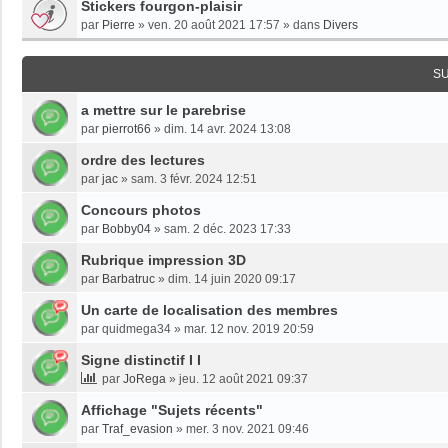
Stickers fourgon-plaisir
par
Pierre
»
ven. 20 août 2021 17:57
» dans
Divers
S
a mettre sur le parebrise
par
pierrot66
»
dim. 14 avr. 2024 13:08
ordre des lectures
par
jac
»
sam. 3 févr. 2024 12:51
Concours photos
par
Bobby04
»
sam. 2 déc. 2023 17:33
Rubrique impression 3D
par
Barbatruc
»
dim. 14 juin 2020 09:17
Un carte de localisation des membres
par
quidmega34
»
mar. 12 nov. 2019 20:59
Signe distinctif I I
par
JoRega
»
jeu. 12 août 2021 09:37
Affichage "Sujets récents"
par
Traf_evasion
»
mer. 3 nov. 2021 09:46