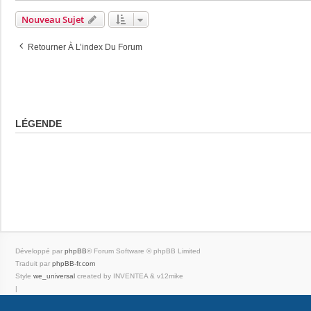
Nouveau Sujet
Retourner À L’index Du Forum
LÉGENDE
Développé par
phpBB
® Forum Software © phpBB Limited
Traduit par
phpBB-fr.com
Style
we_universal
created by INVENTEA & v12mike
|