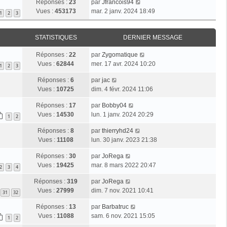
Réponses :
23
par
Jfrancois94
Vues :
453173
mar. 2 janv. 2024 18:49
1
2
3
STATISTIQUES
DERNIER MESSAGE
Réponses :
22
par
Zygomatique
Vues :
62844
mer. 17 avr. 2024 10:20
1
2
3
Réponses :
6
par
jac
Vues :
10725
dim. 4 févr. 2024 11:06
Réponses :
17
par
Bobby04
Vues :
14530
lun. 1 janv. 2024 20:29
1
2
Réponses :
8
par
thierryhd24
Vues :
11108
lun. 30 janv. 2023 21:38
Réponses :
30
par
JoRega
Vues :
19425
mar. 8 mars 2022 20:47
2
3
4
Réponses :
319
par
JoRega
Vues :
27999
dim. 7 nov. 2021 10:41
31
32
Réponses :
13
par
Barbatruc
Vues :
11088
sam. 6 nov. 2021 15:05
1
2