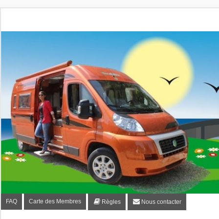
Fourgon-plaisir.com
Forum de conseils et d'entraide des utilisateurs de fourgo
FAQ
Carte des Membres
Règles
Nous contacter