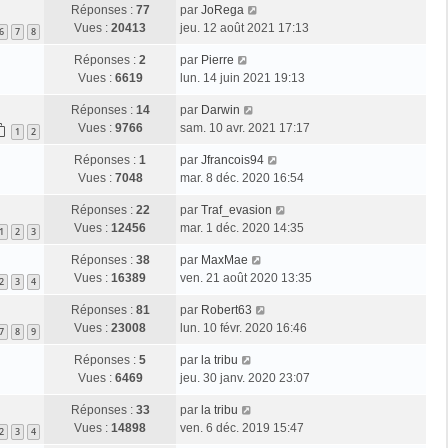
Réponses :
77
par
JoRega
Vues :
20413
jeu. 12 août 2021 17:13
6
7
8
Réponses :
2
par
Pierre
Vues :
6619
lun. 14 juin 2021 19:13
Réponses :
14
par
Darwin
Vues :
9766
sam. 10 avr. 2021 17:17
1
2
Réponses :
1
par
Jfrancois94
Vues :
7048
mar. 8 déc. 2020 16:54
Réponses :
22
par
Traf_evasion
Vues :
12456
mar. 1 déc. 2020 14:35
1
2
3
Réponses :
38
par
MaxMae
Vues :
16389
ven. 21 août 2020 13:35
2
3
4
Réponses :
81
par
Robert63
Vues :
23008
lun. 10 févr. 2020 16:46
7
8
9
Réponses :
5
par
la tribu
Vues :
6469
jeu. 30 janv. 2020 23:07
Réponses :
33
par
la tribu
Vues :
14898
ven. 6 déc. 2019 15:47
2
3
4