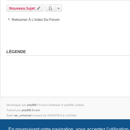
Nouveau Sujet
Retourner À L’index Du Forum
LÉGENDE
Développé par
phpBB
® Forum Software © phpBB Limited
Traduit par
phpBB-fr.com
Style
we_universal
created by INVENTEA & v12mike
|
En poursuivant votre navigation, vous acceptez l’utilisation