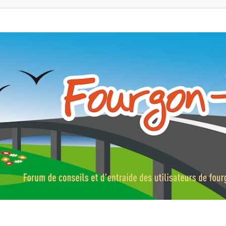
ns, fourgons aménagés, vans et de camping-car. Partagez votre expérie