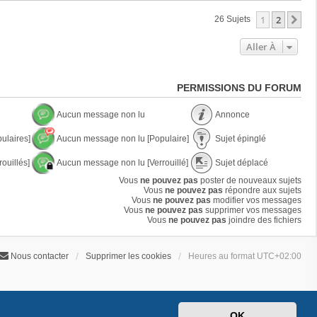
1
2
Su
26 Sujets
Aller À
PERMISSIONS DU FORUM
Aucun message non lu
Annonce
A
A
ulaires]
Aucun message non lu [Populaire]
Sujet épinglé
u
n
c
n
A
S
u
o
ouillés]
Aucun message non lu [Verrouillé]
Sujet déplacé
u
u
n
n
c
j
A
S
m
Vous
ne pouvez pas
poster de nouveaux sujets
c
u
e
u
u
e
Vous
ne pouvez pas
e
répondre aux sujets
n
t
c
j
s
Vous
ne pouvez pas
modifier vos messages
m
é
u
e
s
Vous
ne pouvez pas
supprimer vos messages
e
p
n
t
a
Vous
ne pouvez pas
joindre des fichiers
s
i
m
d
g
s
n
e
é
e
a
g
s
p
n
g
l
Nous contacter
Supprimer les cookies
Heures au format
UTC+02:00
s
l
o
e
é
a
a
n
n
g
c
l
o
e
é
u
n
n
l
o
u
OK