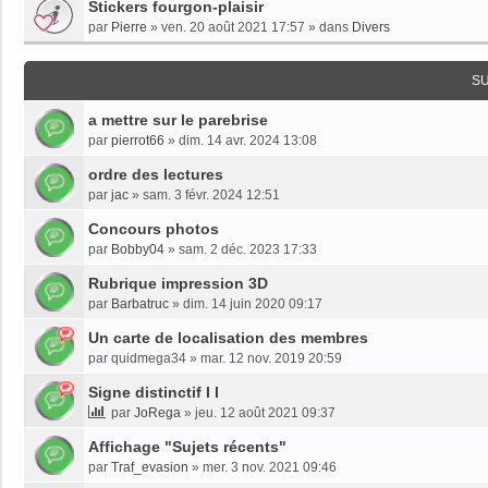
Stickers fourgon-plaisir
par
Pierre
»
ven. 20 août 2021 17:57
» dans
Divers
S
a mettre sur le parebrise
par
pierrot66
»
dim. 14 avr. 2024 13:08
ordre des lectures
par
jac
»
sam. 3 févr. 2024 12:51
Concours photos
par
Bobby04
»
sam. 2 déc. 2023 17:33
Rubrique impression 3D
par
Barbatruc
»
dim. 14 juin 2020 09:17
Un carte de localisation des membres
par
quidmega34
»
mar. 12 nov. 2019 20:59
Signe distinctif I I
par
JoRega
»
jeu. 12 août 2021 09:37
Affichage "Sujets récents"
par
Traf_evasion
»
mer. 3 nov. 2021 09:46