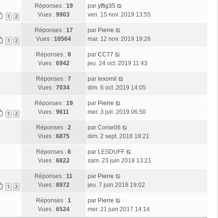
Réponses :
19
par
yffig35
Vues :
9903
ven. 15 nov. 2019 13:55
1
2
Réponses :
17
par
Pierre
Vues :
10564
mar. 12 nov. 2019 19:26
1
2
Réponses :
8
par
CC77
Vues :
6942
jeu. 24 oct. 2019 11:43
Réponses :
7
par
lexomil
Vues :
7034
dim. 6 oct. 2019 14:05
Réponses :
19
par
Pierre
Vues :
9611
mer. 3 juil. 2019 06:50
1
2
Réponses :
2
par
Corse06
Vues :
6875
dim. 2 sept. 2018 18:21
Réponses :
6
par
LESDUFF
Vues :
6822
sam. 23 juin 2018 13:21
Réponses :
11
par
Pierre
Vues :
8972
jeu. 7 juin 2018 19:02
1
2
Réponses :
1
par
Pierre
Vues :
6524
mer. 21 juin 2017 14:14