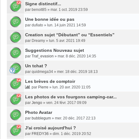
Signe distinctif...
par
benoit85
»
mar. 1 oct. 2019 23:59
Une bonne idée ou pas
par
dufiato
»
lun. 14 juin 2021 14:59
Creation sujet “Débutant” ou “Essentiels”
par
Dreamy
»
lun. 5 avr. 2021 19:49
Suggestions Nouveau sujet
par
Traf_evasion
»
mar. 8 déc. 2020 14:35
Un tchat ?
par
quidmega34
»
mer. 18 déc. 2019 18:13
Les brèves de comptoir
par
Pierre
»
lun. 20 avr. 2020 11:05
Les photos de vos fourgons camping-car...
par
Jengo
»
ven. 24 févr. 2017 09:09
Photo Avatar
par
bubblegum
»
mer. 20 déc. 2017 22:13
J'ai croisé aujourd'hui ?
par
FREDY36
»
dim. 1 déc. 2019 20:52