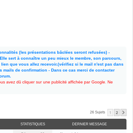
nnalités (les présentations bâclées seront refusées) -
. Elle sert à connaître un peu mieux le membre, son parcours,
lien que vous allez recevoir.(vérifiez si le mail n'est pas dans
es mails de confirmation - Dans ce cas merci de contacter
forum.
s avez dû cliquer sur une publicité affichée par Google. Ne
1
2
Su
26 Sujets
STATISTIQUES
DERNIER MESSAGE