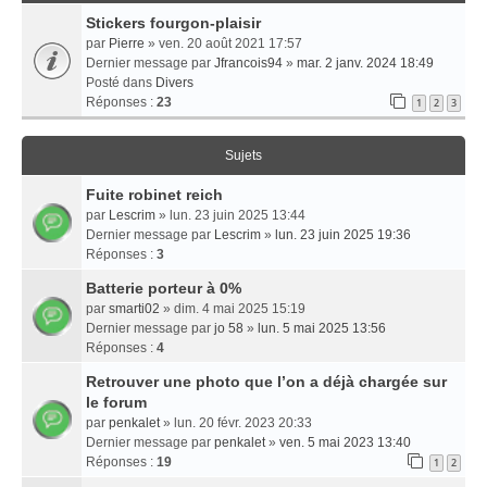
Stickers fourgon-plaisir
par
Pierre
» ven. 20 août 2021 17:57
Dernier message par
Jfrancois94
»
mar. 2 janv. 2024 18:49
Posté dans
Divers
Réponses :
23
1
2
3
Sujets
Fuite robinet reich
par
Lescrim
» lun. 23 juin 2025 13:44
Dernier message par
Lescrim
»
lun. 23 juin 2025 19:36
Réponses :
3
Batterie porteur à 0%
par
smarti02
» dim. 4 mai 2025 15:19
Dernier message par
jo 58
»
lun. 5 mai 2025 13:56
Réponses :
4
Retrouver une photo que l’on a déjà chargée sur
le forum
par
penkalet
» lun. 20 févr. 2023 20:33
Dernier message par
penkalet
»
ven. 5 mai 2023 13:40
Réponses :
19
1
2