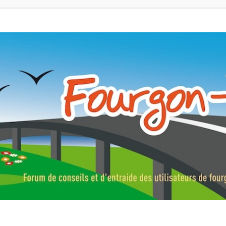
ns, fourgons aménagés, vans et de camping-car. Partagez votre expérie