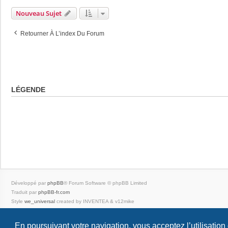
Nouveau Sujet
Retourner À L’index Du Forum
LÉGENDE
Développé par
phpBB
® Forum Software © phpBB Limited
Traduit par
phpBB-fr.com
Style
we_universal
created by INVENTEA & v12mike
|
En poursuivant votre navigation, vous acceptez l’utilisation