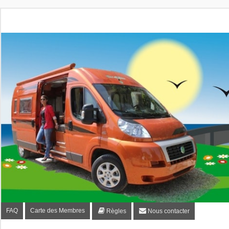
Fourgon-plaisir.com
Forum de conseils et d'entraide des utilisateurs de fourgo
FAQ
Carte des Membres
Règles
Nous contacter