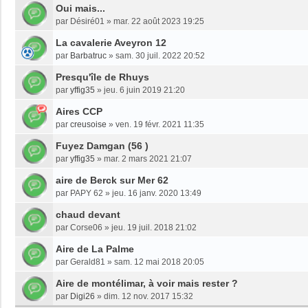
Oui mais...
par
Désiré01
»
mar. 22 août 2023 19:25
La cavalerie Aveyron 12
par
Barbatruc
»
sam. 30 juil. 2022 20:52
Presqu'île de Rhuys
par
yffig35
»
jeu. 6 juin 2019 21:20
Aires CCP
par
creusoise
»
ven. 19 févr. 2021 11:35
Fuyez Damgan (56 )
par
yffig35
»
mar. 2 mars 2021 21:07
aire de Berck sur Mer 62
par
PAPY 62
»
jeu. 16 janv. 2020 13:49
chaud devant
par
Corse06
»
jeu. 19 juil. 2018 21:02
Aire de La Palme
par
Gerald81
»
sam. 12 mai 2018 20:05
Aire de montélimar, à voir mais rester ?
par
Digi26
»
dim. 12 nov. 2017 15:32