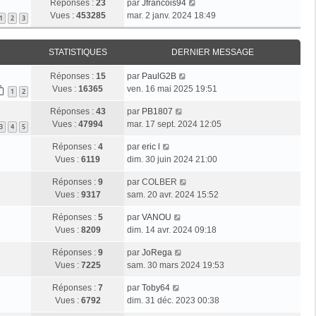
Réponses :
23
par
Jfrancois94
Vues :
453285
mar. 2 janv. 2024 18:49
1
2
3
STATISTIQUES
DERNIER MESSAGE
Réponses :
15
par
PaulG2B
Vues :
16365
ven. 16 mai 2025 19:51
1
2
Réponses :
43
par
PB1807
Vues :
47994
mar. 17 sept. 2024 12:05
3
4
5
Réponses :
4
par
eric l
Vues :
6119
dim. 30 juin 2024 21:00
Réponses :
9
par
COLBER
Vues :
9317
sam. 20 avr. 2024 15:52
Réponses :
5
par
VANOU
Vues :
8209
dim. 14 avr. 2024 09:18
Réponses :
9
par
JoRega
Vues :
7225
sam. 30 mars 2024 19:53
Réponses :
7
par
Toby64
Vues :
6792
dim. 31 déc. 2023 00:38