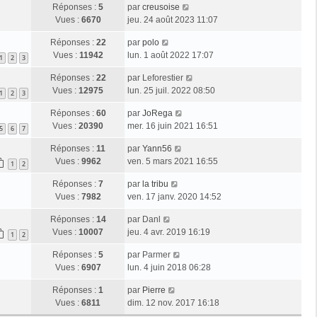
Réponses :
5
par
creusoise
Vues :
6670
jeu. 24 août 2023 11:07
Réponses :
22
par
polo
Vues :
11942
lun. 1 août 2022 17:07
1
2
3
Réponses :
22
par
Leforestier
Vues :
12975
lun. 25 juil. 2022 08:50
1
2
3
Réponses :
60
par
JoRega
Vues :
20390
mer. 16 juin 2021 16:51
5
6
7
Réponses :
11
par
Yann56
Vues :
9962
ven. 5 mars 2021 16:55
1
2
Réponses :
7
par
la tribu
Vues :
7982
ven. 17 janv. 2020 14:52
Réponses :
14
par
Danl
Vues :
10007
jeu. 4 avr. 2019 16:19
1
2
Réponses :
5
par
Parmer
Vues :
6907
lun. 4 juin 2018 06:28
Réponses :
1
par
Pierre
Vues :
6811
dim. 12 nov. 2017 16:18