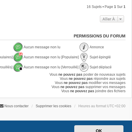
16 Sujets • Page
1
Sur
1
Aller À
PERMISSIONS DU FORUM
Aucun message non lu
Annonce
A
A
ulaires]
Aucun message non lu [Populaire]
Sujet épinglé
u
n
c
n
A
S
u
o
ouillés]
Aucun message non lu [Verrouillé]
Sujet déplacé
u
u
n
n
c
j
A
S
m
Vous
ne pouvez pas
poster de nouveaux sujets
c
u
e
u
u
e
Vous
ne pouvez pas
e
répondre aux sujets
n
t
c
j
s
Vous
ne pouvez pas
modifier vos messages
m
é
u
e
s
Vous
ne pouvez pas
supprimer vos messages
e
p
n
t
a
Vous
ne pouvez pas
joindre des fichiers
s
i
m
d
g
s
n
e
é
e
a
g
s
p
n
g
l
Nous contacter
Supprimer les cookies
Heures au format
UTC+02:00
s
l
o
e
é
a
a
n
n
g
c
l
o
e
é
u
n
n
l
o
u
OK
n