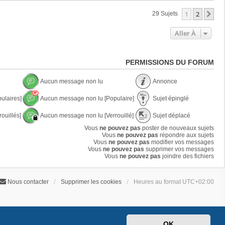
1
2
Su
29 Sujets
Aller À
PERMISSIONS DU FORUM
Aucun message non lu
Annonce
A
A
ulaires]
Aucun message non lu [Populaire]
Sujet épinglé
u
n
c
n
A
S
u
o
ouillés]
Aucun message non lu [Verrouillé]
Sujet déplacé
u
u
n
n
c
j
A
S
m
Vous
ne pouvez pas
poster de nouveaux sujets
c
u
e
u
u
e
Vous
ne pouvez pas
e
répondre aux sujets
n
t
c
j
s
Vous
ne pouvez pas
modifier vos messages
m
é
u
e
s
Vous
ne pouvez pas
supprimer vos messages
e
p
n
t
a
Vous
ne pouvez pas
joindre des fichiers
s
i
m
d
g
s
n
e
é
e
a
g
s
p
n
g
l
Nous contacter
Supprimer les cookies
Heures au format
UTC+02:00
s
l
o
e
é
a
a
n
n
g
c
l
o
e
é
u
n
n
l
o
u
OK