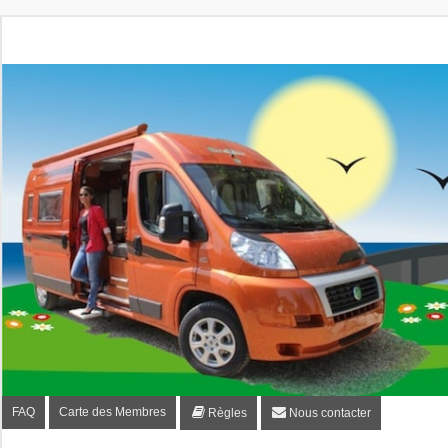
Fourgon-plaisir.com
Forum de conseils et d'entraide des utilisateurs de fourgo
FAQ
Carte des Membres
Règles
Nous contacter