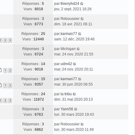
Réponses :
5
par
thierryhd24
Vues :
8018
jeu. 2 sept. 2021 16:26
Réponses :
3
par
Reboussier
Vues :
6773
dim. 18 avr. 2021 06:11
Réponses :
25
par
karman77
Vues :
12440
sam. 12 déc. 2020 19:46
1
2
3
Réponses :
3
par
Michigan
Vues :
6724
mar. 24 nov. 2020 21:55
Réponses :
14
par
udm42
Vues :
9018
mar. 24 nov. 2020 20:11
1
2
Réponses :
15
par
karman77
Vues :
9357
mar. 30 juin 2020 06:55
1
2
Réponses :
24
par
la tribu
Vues :
11872
dim. 31 mai 2020 20:13
1
2
3
Réponses :
3
par
Yann56
Vues :
6763
lun. 30 mars 2020 19:43
Réponses :
3
par
Reboussier
Vues :
6862
lun. 30 mars 2020 11:49