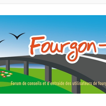
ns, fourgons aménagés, vans et de camping-car. Partagez votre expérie