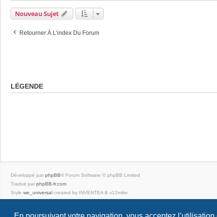
Nouveau Sujet
Retourner À L’index Du Forum
LÉGENDE
Développé par
phpBB
® Forum Software © phpBB Limited
Traduit par
phpBB-fr.com
Style
we_universal
created by INVENTEA & v12mike
|
En poursuivant votre navigation, vous acceptez l’utilisation