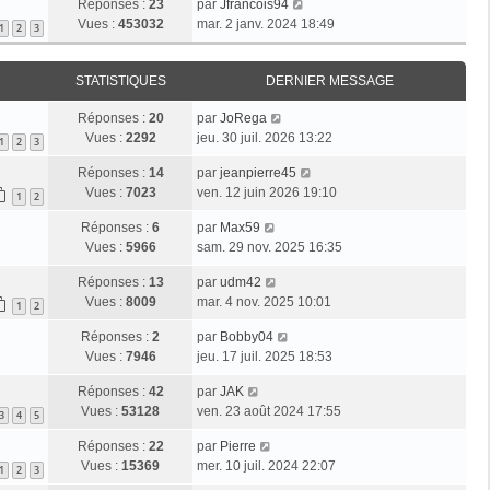
Réponses :
23
par
Jfrancois94
Vues :
453032
mar. 2 janv. 2024 18:49
1
2
3
STATISTIQUES
DERNIER MESSAGE
Réponses :
20
par
JoRega
Vues :
2292
jeu. 30 juil. 2026 13:22
1
2
3
Réponses :
14
par
jeanpierre45
Vues :
7023
ven. 12 juin 2026 19:10
1
2
Réponses :
6
par
Max59
Vues :
5966
sam. 29 nov. 2025 16:35
Réponses :
13
par
udm42
Vues :
8009
mar. 4 nov. 2025 10:01
1
2
Réponses :
2
par
Bobby04
Vues :
7946
jeu. 17 juil. 2025 18:53
Réponses :
42
par
JAK
Vues :
53128
ven. 23 août 2024 17:55
3
4
5
Réponses :
22
par
Pierre
Vues :
15369
mer. 10 juil. 2024 22:07
1
2
3