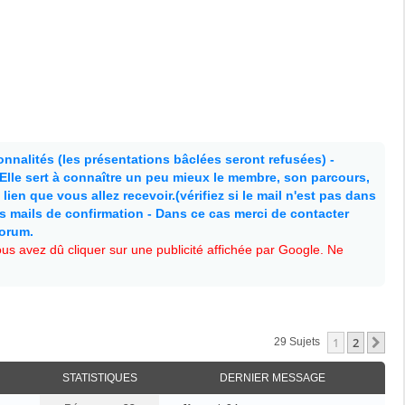
nnalités (les présentations bâclées seront refusées) -
. Elle sert à connaître un peu mieux le membre, son parcours,
lien que vous allez recevoir.(vérifiez si le mail n'est pas dans
es mails de confirmation - Dans ce cas merci de contacter
forum.
s avez dû cliquer sur une publicité affichée par Google. Ne
1
2
Su
29 Sujets
STATISTIQUES
DERNIER MESSAGE