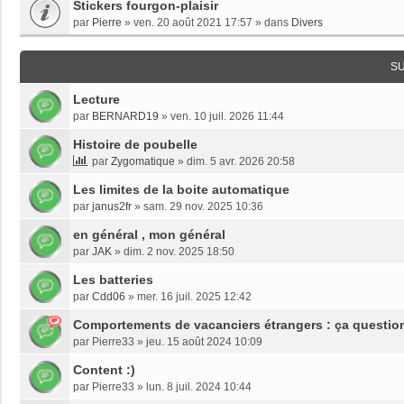
Stickers fourgon-plaisir
par
Pierre
»
ven. 20 août 2021 17:57
» dans
Divers
S
Lecture
par
BERNARD19
»
ven. 10 juil. 2026 11:44
Histoire de poubelle
par
Zygomatique
»
dim. 5 avr. 2026 20:58
Les limites de la boite automatique
par
janus2fr
»
sam. 29 nov. 2025 10:36
en général , mon général
par
JAK
»
dim. 2 nov. 2025 18:50
Les batteries
par
Cdd06
»
mer. 16 juil. 2025 12:42
Comportements de vacanciers étrangers : ça questio
par
Pierre33
»
jeu. 15 août 2024 10:09
Content :)
par
Pierre33
»
lun. 8 juil. 2024 10:44