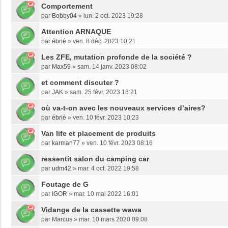
Comportement
par
Bobby04
»
lun. 2 oct. 2023 19:28
Attention ARNAQUE
par
ébrié
»
ven. 8 déc. 2023 10:21
Les ZFE, mutation profonde de la société ?
par
Max59
»
sam. 14 janv. 2023 08:02
et comment discuter ?
par
JAK
»
sam. 25 févr. 2023 18:21
où va-t-on avec les nouveaux services d’aires?
par
ébrié
»
ven. 10 févr. 2023 10:23
Van life et placement de produits
par
karman77
»
ven. 10 févr. 2023 08:16
ressentit salon du camping car
par
udm42
»
mar. 4 oct. 2022 19:58
Foutage de G
par
IGOR
»
mar. 10 mai 2022 16:01
Vidange de la cassette wawa
par
Marcus
»
mar. 10 mars 2020 09:08