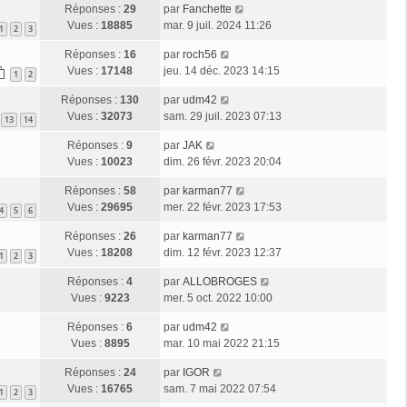
Réponses :
29
par
Fanchette
Vues :
18885
mar. 9 juil. 2024 11:26
1
2
3
Réponses :
16
par
roch56
Vues :
17148
jeu. 14 déc. 2023 14:15
1
2
Réponses :
130
par
udm42
Vues :
32073
sam. 29 juil. 2023 07:13
13
14
Réponses :
9
par
JAK
Vues :
10023
dim. 26 févr. 2023 20:04
Réponses :
58
par
karman77
Vues :
29695
mer. 22 févr. 2023 17:53
4
5
6
Réponses :
26
par
karman77
Vues :
18208
dim. 12 févr. 2023 12:37
1
2
3
Réponses :
4
par
ALLOBROGES
Vues :
9223
mer. 5 oct. 2022 10:00
Réponses :
6
par
udm42
Vues :
8895
mar. 10 mai 2022 21:15
Réponses :
24
par
IGOR
Vues :
16765
sam. 7 mai 2022 07:54
1
2
3