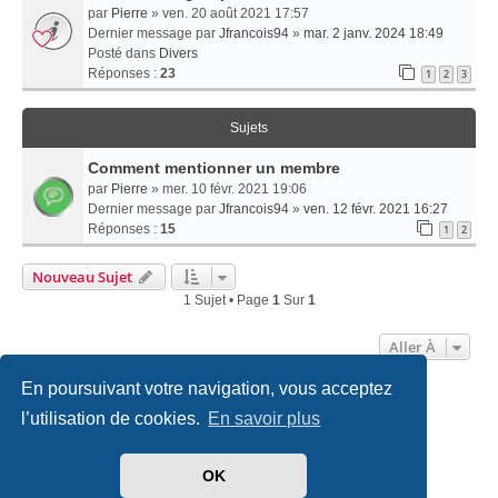
par
Pierre
» ven. 20 août 2021 17:57
Dernier message par
Jfrancois94
»
mar. 2 janv. 2024 18:49
Posté dans
Divers
Réponses :
23
1
2
3
Sujets
Comment mentionner un membre
par
Pierre
» mer. 10 févr. 2021 19:06
Dernier message par
Jfrancois94
»
ven. 12 févr. 2021 16:27
Réponses :
15
1
2
Nouveau Sujet
1 Sujet • Page
1
Sur
1
Aller À
En poursuivant votre navigation, vous acceptez
Accueil
Politiques & cookies
Nous contacter
l’utilisation de cookies.
En savoir plus
Développé par
phpBB
® Forum Software © phpBB Limited
OK
Traduit par
phpBB-fr.com
Style
we_universal
created by INVENTEA & v12mike