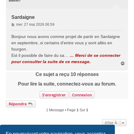
alain07
Sardaigne
M
mer. 27 mai 2026 06:59
e
s
Bonjour nous avons comme projet de partir en Sardaigne
s
en septembre..si certains d'entre vous y sont allés en
a
fourgon..
g
Est il possible de faire du sa…
… Merci de se connecter
e
pour consulter la suite de ce message
.
H
a
u
Ce sujet a reçu
10
réponses
t
Pour lire la suite, connectez-vous au forum.
S’enregistrer
Connexion
Répondre
1 Message • Page
1
Sur
1
Aller À
En poursuivant votre navigation, vous acceptez