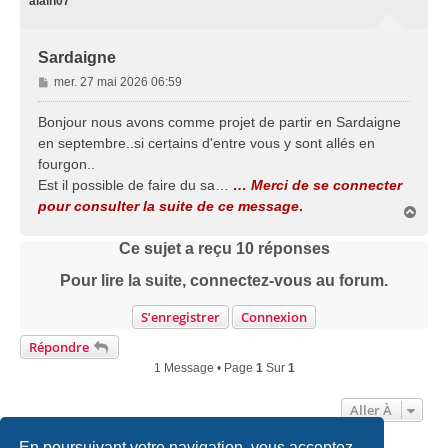
alain07
Sardaigne
M
mer. 27 mai 2026 06:59
e
s
Bonjour nous avons comme projet de partir en Sardaigne
s
en septembre..si certains d'entre vous y sont allés en
a
fourgon..
g
Est il possible de faire du sa…
… Merci de se connecter
e
pour consulter la suite de ce message
.
H
a
u
Ce sujet a reçu
10
réponses
t
Pour lire la suite, connectez-vous au forum.
S’enregistrer
Connexion
Répondre
1 Message • Page
1
Sur
1
Aller À
En poursuivant votre navigation, vous acceptez