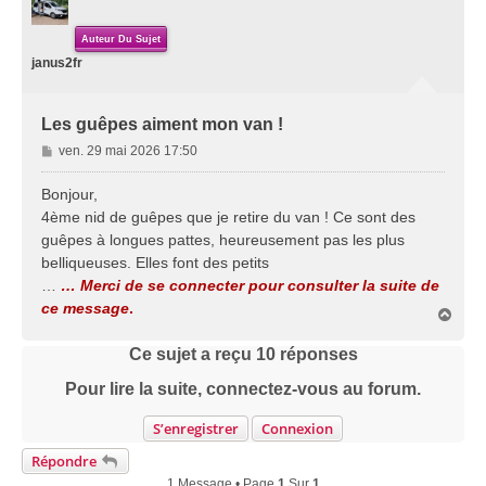
Auteur Du Sujet
janus2fr
Les guêpes aiment mon van !
M
ven. 29 mai 2026 17:50
e
s
Bonjour,
s
4ème nid de guêpes que je retire du van ! Ce sont des
a
guêpes à longues pattes, heureusement pas les plus
g
belliqueuses. Elles font des petits
e
…
… Merci de se connecter pour consulter la suite de
ce message
.
H
a
u
Ce sujet a reçu
10
réponses
t
Pour lire la suite, connectez-vous au forum.
S’enregistrer
Connexion
Répondre
1 Message • Page
1
Sur
1