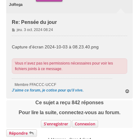
JoRega
Re: Pensée du jour
M
jeu. 3 oct. 2024 08:24
e
s
s
Capture d’écran 2024-10-03 à 08.23.40.png
a
g
e
Vous n’avez pas les permissions nécessaires pour voir les
fichiers joints à ce message.
Membre FFACCC-UCCF
J'aime ce forum, je cotise pour qu'il vive.
H
a
u
Ce sujet a reçu
842
réponses
t
Pour lire la suite, connectez-vous au forum.
S’enregistrer
Connexion
Répondre