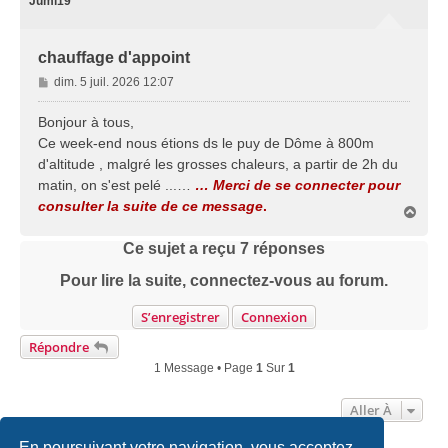
Jumi19
chauffage d'appoint
M
dim. 5 juil. 2026 12:07
e
s
Bonjour à tous,
s
Ce week-end nous étions ds le puy de Dôme à 800m
a
d'altitude , malgré les grosses chaleurs, a partir de 2h du
g
matin, on s'est pelé ...…
… Merci de se connecter pour
e
consulter la suite de ce message
.
H
a
u
Ce sujet a reçu
7
réponses
t
Pour lire la suite, connectez-vous au forum.
S’enregistrer
Connexion
Répondre
1 Message • Page
1
Sur
1
Aller À
En poursuivant votre navigation, vous acceptez