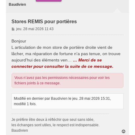
Baudivien
Stores REMIS pour portières
M
jeu. 28 mai 2026 11:43
e
s
Bonjour
s
L articulation de mon store de portière droite vient de
a
lâcher, ma réparation de fortune n'a pas tenue, on trouve
g
aujourd'hui des éléments ven…
… Merci de se
e
connecter pour consulter la suite de ce message
.
Vous n’avez pas les permissions nécessaires pour voir les
fichiers joints à ce message.
Modifié en dernier par
Baudivien
le jeu. 28 mai 2026 15:31,
modifié 1 fois.
Je préfère être deux à réfléchir que seul sans idée,
les échanges sont utiles, le respect est indispensable.
Baudivien
H