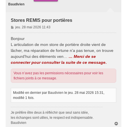
Baudivien
Stores REMIS pour portières
M
jeu. 28 mai 2026 11:43
e
s
Bonjour
s
L articulation de mon store de portière droite vient de
a
lâcher, ma réparation de fortune n'a pas tenue, on trouve
g
aujourd'hui des éléments ven…
… Merci de se
e
connecter pour consulter la suite de ce message
.
Vous n’avez pas les permissions nécessaires pour voir les
fichiers joints à ce message.
Modifié en dernier par
Baudivien
le jeu. 28 mai 2026 15:31,
modifié 1 fois.
Je préfère être deux à réfléchir que seul sans idée,
les échanges sont utiles, le respect est indispensable.
Baudivien
H