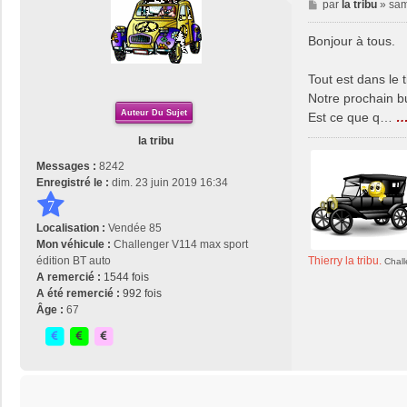
M
par
la tribu
»
sam
e
s
Bonjour à tous.
s
a
Tout est dans le t
g
Notre prochain b
e
Auteur Du Sujet
Est ce que q…
… 
la tribu
Messages :
8242
Enregistré le :
dim. 23 juin 2019 16:34
7
Localisation :
Vendée 85
Mon véhicule :
Challenger V114 max sport
Thierry la tribu.
édition BT auto
Chall
A remercié :
1544 fois
A été remercié :
992 fois
Âge :
67