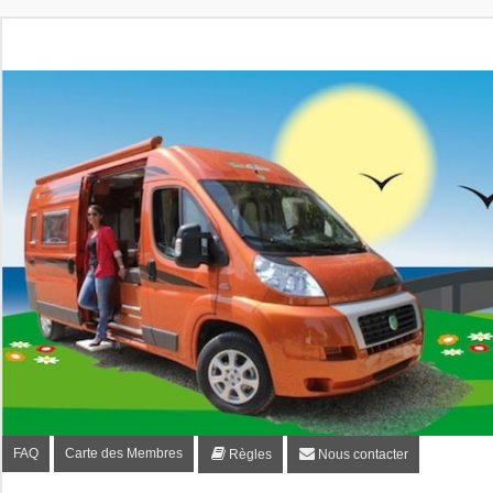
Fourgon-plaisir.com
Forum de conseils et d'entraide des utilisateurs de fourgo
FAQ
Carte des Membres
Règles
Nous contacter