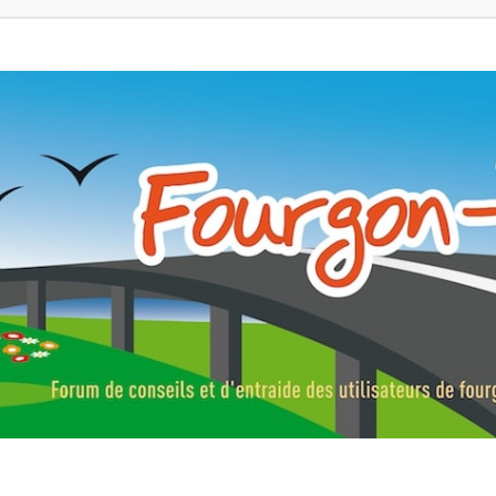
ns, fourgons aménagés, vans et de camping-car. Partagez votre expérie