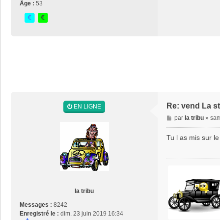
Âge :
53
Re: vend La s
EN LIGNE
M
par
la tribu
»
sam
e
s
Tu l as mis sur le
s
a
g
e
la tribu
Messages :
8242
Enregistré le :
dim. 23 juin 2019 16:34