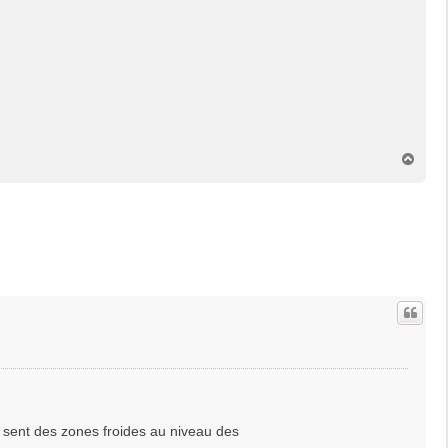
H
a
u
t
 sent des zones froides au niveau des