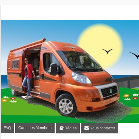
Fourgon-plaisir.com
Forum de conseils et d'entraide des utilisateurs de fourgo
FAQ
Carte des Membres
Règles
Nous contacter