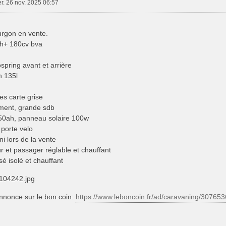
r. 26 nov. 2025 06:57
rgon en vente.
 h+ 180cv bva
pring avant et arrière
n 135l
ces carte grise
ent, grande sdb
 150ah, panneau solaire 100w
 porte velo
ni lors de la vente
r et passager réglable et chauffant
sé isolé et chauffant
04242.jpg
'annonce sur le bon coin:
https://www.leboncoin.fr/ad/caravaning/30765