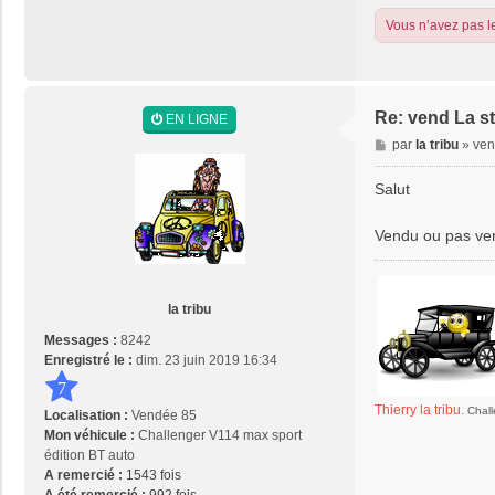
Vous n’avez pas le
Re: vend La s
EN LIGNE
M
par
la tribu
»
ven
e
s
Salut
s
a
Vendu ou pas ve
g
e
la tribu
Messages :
8242
Enregistré le :
dim. 23 juin 2019 16:34
7
Thierry la tribu.
Chall
Localisation :
Vendée 85
Mon véhicule :
Challenger V114 max sport
édition BT auto
A remercié :
1543 fois
A été remercié :
992 fois