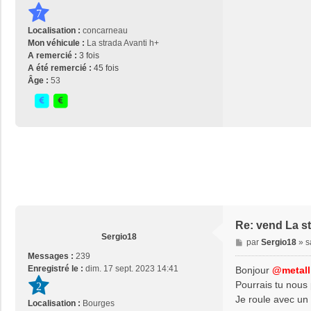
g
7
e
Localisation :
concarneau
Mon véhicule :
La strada Avanti h+
A remercié :
3 fois
A été remercié :
45 fois
Âge :
53
Re: vend La s
Sergio18
M
par
Sergio18
»
s
e
Messages :
239
s
Enregistré le :
dim. 17 sept. 2023 14:41
Bonjour
@metall
s
Pourrais tu nous p
2
a
Je roule avec un
Localisation :
Bourges
g