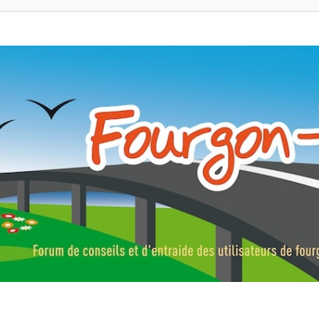
ns, fourgons aménagés, vans et de camping-car. Partagez votre expérie