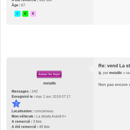
Âge :
67
Re: vend La s
M
par
metallic
»
sa
Auteur Du Sujet
e
s
metallic
Non pas encore ve
s
Messages :
240
a
Enregistré le :
mar. 2 avr. 2019 07:17
g
7
e
Localisation :
concarneau
Mon véhicule :
La strada Avanti h+
A remercié :
3 fois
A été remercié :
45 fois