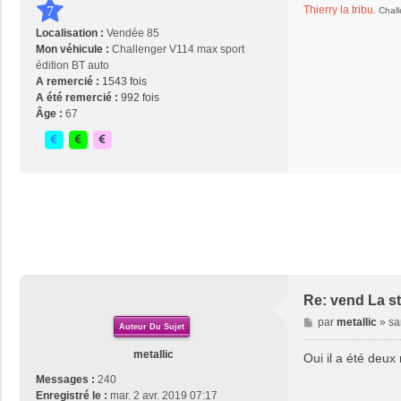
Thierry la tribu.
7
Chall
Localisation :
Vendée 85
Mon véhicule :
Challenger V114 max sport
édition BT auto
A remercié :
1543 fois
A été remercié :
992 fois
Âge :
67
Re: vend La s
M
par
metallic
»
sa
Auteur Du Sujet
e
s
metallic
Oui il a été deux
s
Messages :
240
a
Enregistré le :
mar. 2 avr. 2019 07:17