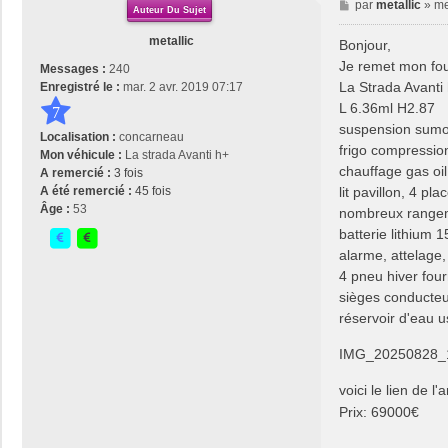
M
par
metallic
»
me
Auteur Du Sujet
e
s
metallic
Bonjour,
s
Je remet mon fou
Messages :
240
a
La Strada Avanti
Enregistré le :
mar. 2 avr. 2019 07:17
g
L 6.36ml H2.87
7
e
suspension sumos
Localisation :
concarneau
frigo compressio
Mon véhicule :
La strada Avanti h+
chauffage gas oil
A remercié :
3 fois
lit pavillon, 4 pla
A été remercié :
45 fois
Âge :
53
nombreux rangem
batterie lithium
alarme, attelage,
4 pneu hiver four
sièges conducteu
réservoir d'eau u
IMG_20250828_1
voici le lien de l
Prix: 69000€