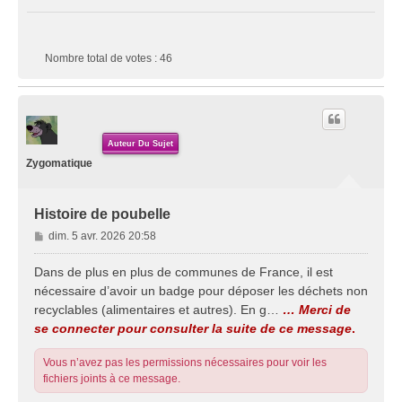
Nombre total de votes :
46
Auteur Du Sujet
Zygomatique
Histoire de poubelle
M
dim. 5 avr. 2026 20:58
e
s
Dans de plus en plus de communes de France, il est
s
nécessaire d’avoir un badge pour déposer les déchets non
a
recyclables (alimentaires et autres). En g…
… Merci de
g
se connecter pour consulter la suite de ce message
.
e
Vous n’avez pas les permissions nécessaires pour voir les
fichiers joints à ce message.