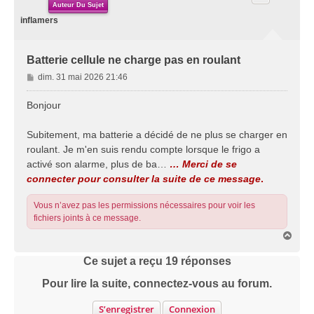
Auteur Du Sujet
inflamers
Batterie cellule ne charge pas en roulant
M
dim. 31 mai 2026 21:46
e
s
Bonjour
s
a
Subitement, ma batterie a décidé de ne plus se charger en
g
roulant. Je m'en suis rendu compte lorsque le frigo a
e
activé son alarme, plus de ba…
… Merci de se
connecter pour consulter la suite de ce message
.
Vous n’avez pas les permissions nécessaires pour voir les
fichiers joints à ce message.
H
a
u
Ce sujet a reçu
19
réponses
t
Pour lire la suite, connectez-vous au forum.
S’enregistrer
Connexion