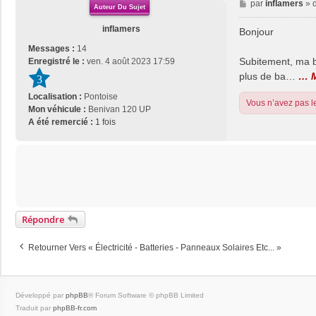
M
par
inflamers
»
Auteur Du Sujet
e
s
inflamers
Bonjour
s
Messages :
14
a
Subitement, ma ba
Enregistré le :
ven. 4 août 2023 17:59
g
plus de ba…
… Me
3
e
Localisation :
Pontoise
Vous n’avez pas le
Mon véhicule :
Benivan 120 UP
A été remercié :
1 fois
Répondre
Retourner Vers « Électricité - Batteries - Panneaux Solaires Etc... »
Développé par
phpBB
® Forum Software © phpBB Limited
Traduit par
phpBB-fr.com