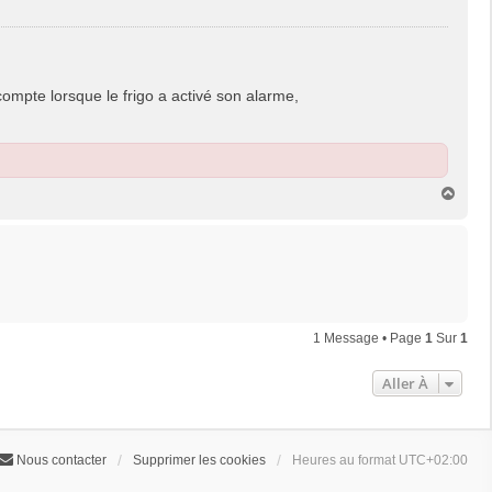
ompte lorsque le frigo a activé son alarme,
H
a
u
t
1 Message • Page
1
Sur
1
Aller À
Nous contacter
Supprimer les cookies
Heures au format
UTC+02:00