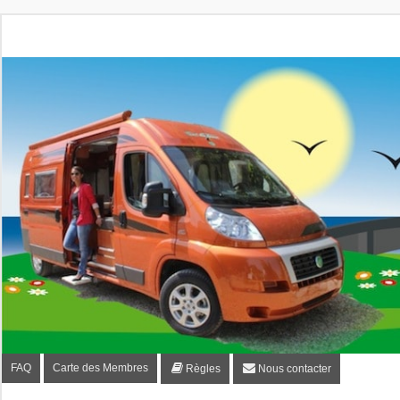
Fourgon-plaisir.com
Forum de conseils et d'entraide des utilisateurs de fourgo
FAQ
Carte des Membres
Règles
Nous contacter