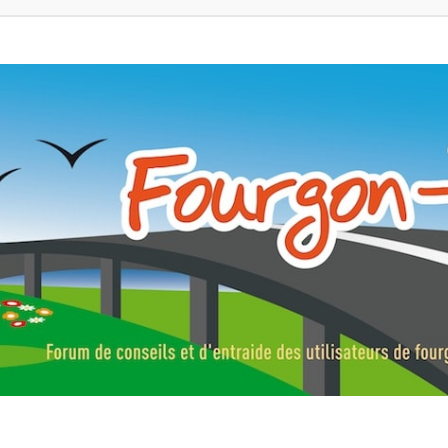
ns, fourgons aménagés, vans et de camping-car. Partagez votre expérie