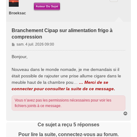
Auteur Du Sujet
Broeksac
Branchement Cipap sur alimentation frigo à
compression
M
sam. 4 juil. 2026 09:00
e
s
Bonjour,
s
a
Nouveau dans le monde nomade, je me demandais si il
g
était possible de rajouter une prise allume cigare dans le
e
meuble haut de la chambre pou…
… Merci de se
connecter pour consulter la suite de ce message
.
Vous n’avez pas les permissions nécessaires pour voir les
fichiers joints à ce message.
H
a
u
Ce sujet a reçu
5
réponses
t
Pour lire la suite, connectez-vous au forum.