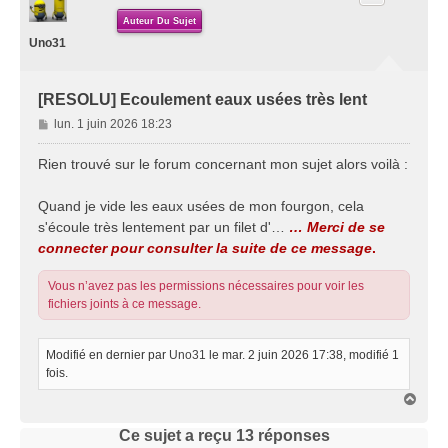
Auteur Du Sujet
Uno31
[RESOLU] Ecoulement eaux usées très lent
M
lun. 1 juin 2026 18:23
e
s
Rien trouvé sur le forum concernant mon sujet alors voilà :
s
a
Quand je vide les eaux usées de mon fourgon, cela
g
s'écoule très lentement par un filet d'…
… Merci de se
e
connecter pour consulter la suite de ce message
.
Vous n’avez pas les permissions nécessaires pour voir les
fichiers joints à ce message.
Modifié en dernier par
Uno31
le mar. 2 juin 2026 17:38, modifié 1
fois.
H
a
u
Ce sujet a reçu
13
réponses
t