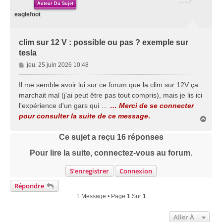
Auteur Du Sujet
eaglefoot
clim sur 12 V : possible ou pas ? exemple sur
tesla
M
jeu. 25 juin 2026 10:48
e
s
Il me semble avoir lui sur ce forum que la clim sur 12V ça
s
marchait mal (j'ai peut être pas tout compris), mais je lis ici
a
l'expérience d'un gars qui …
… Merci de se connecter
g
pour consulter la suite de ce message
.
e
H
a
u
Ce sujet a reçu
16
réponses
t
Pour lire la suite, connectez-vous au forum.
S’enregistrer
Connexion
Répondre
1 Message • Page
1
Sur
1
Aller À