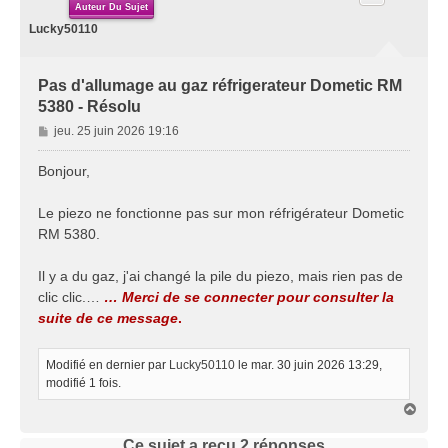
Auteur Du Sujet
Lucky50110
Pas d'allumage au gaz réfrigerateur Dometic RM
5380 - Résolu
M
jeu. 25 juin 2026 19:16
e
s
Bonjour,
s
a
Le piezo ne fonctionne pas sur mon réfrigérateur Dometic
g
RM 5380.
e
Il y a du gaz, j'ai changé la pile du piezo, mais rien pas de
clic clic.…
… Merci de se connecter pour consulter la
suite de ce message
.
Modifié en dernier par
Lucky50110
le mar. 30 juin 2026 13:29,
modifié 1 fois.
H
a
u
Ce sujet a reçu
2
réponses