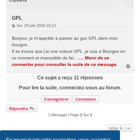
Csylvie18
GPL
M
lun. 29 juin 2026 16:12
e
s
Bonjour, je m'apprête à passer au gaz GPL dans mon
s
fourgon.
a
Il se trouve que j'ai une voiture GPL, je suis à Bourges en
g
ce moment et impossible de fai…
… Merci de se
e
connecter pour consulter la suite de ce message
.
H
a
u
Ce sujet a reçu
11
réponses
t
Pour lire la suite, connectez-vous au forum.
S’enregistrer
Connexion
Répondre
1 Message • Page
1
Sur
1
Aller À
En poursuivant votre navigation, vous acceptez