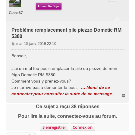
Auteur Du Sujet
Globe67
Problème remplacement pile piezzo Dometic RM
5380
M
mar. 15 janv. 2019 22:10
e
s
Bonsoir,
s
a
J'ai un mal fou pour remplacer la pile du piezzo de mon
g
frigo Dometic RM 5380.
e
Comment vous y prenez-vous?
Je n'arrive pas à démonter le bou…
… Merci de se
connecter pour consulter la suite de ce message
.
H
a
u
Ce sujet a reçu
38
réponses
t
Pour lire la suite, connectez-vous au forum.
S’enregistrer
Connexion