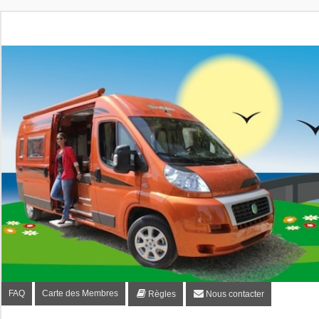
Fourgon-plaisir.com
Forum de conseils et d'entraide des utilisateurs de fourgo
FAQ
Carte des Membres
Règles
Nous contacter