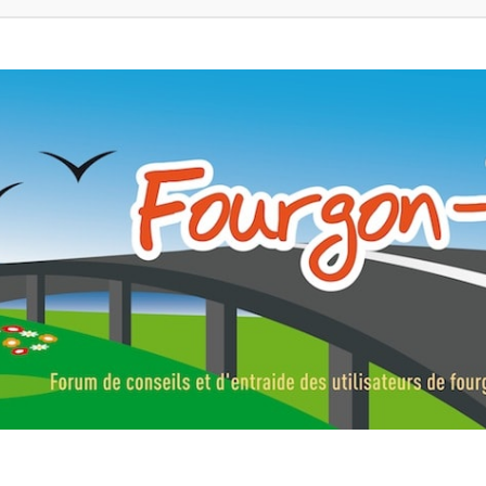
ns, fourgons aménagés, vans et de camping-car. Partagez votre expérie