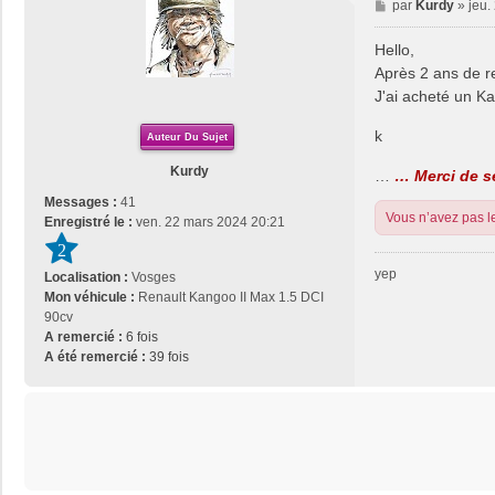
M
par
Kurdy
»
jeu.
e
s
Hello,
s
Après 2 ans de re
a
J'ai acheté un K
g
e
k
Auteur Du Sujet
Kurdy
…
… Merci de se
Messages :
41
Vous n’avez pas le
Enregistré le :
ven. 22 mars 2024 20:21
2
yep
Localisation :
Vosges
Mon véhicule :
Renault Kangoo II Max 1.5 DCI
90cv
A remercié :
6 fois
A été remercié :
39 fois