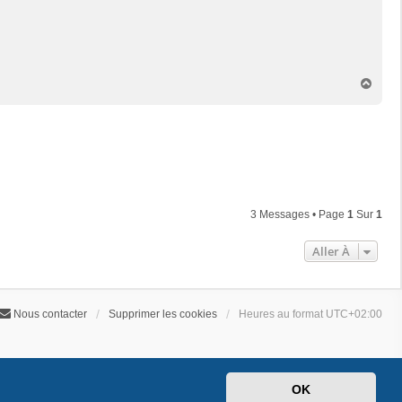
H
a
u
t
3 Messages • Page
1
Sur
1
Aller À
Nous contacter
Supprimer les cookies
Heures au format
UTC+02:00
OK