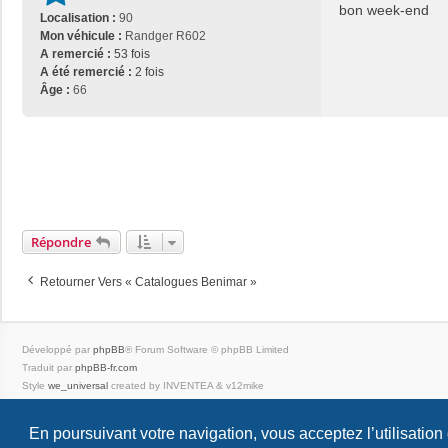
bon week-end
Localisation :
90
Mon véhicule :
Randger R602
A remercié :
53 fois
A été remercié :
2 fois
Âge :
66
Répondre
Retourner Vers « Catalogues Benimar »
Développé par
phpBB
® Forum Software © phpBB Limited
Traduit par
phpBB-fr.com
Style
we_universal
created by INVENTEA & v12mike
|
En poursuivant votre navigation, vous acceptez l’utilisation