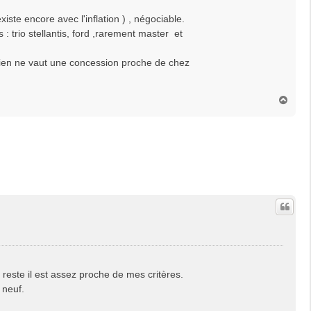
xiste encore avec l'inflation ) , négociable.
: trio stellantis, ford ,rarement master et
 rien ne vaut une concession proche de chez
H
a
u
t
e reste il est assez proche de mes critères.
 neuf.