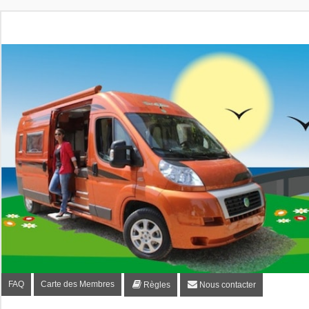
Fourgon-plaisir.com
Forum de conseils et d'entraide des utilisateurs de fourgo
FAQ
Carte des Membres
Règles
Nous contacter