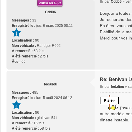
M
par
Cdd06
»
ven
Auteur Du Sujet
e
s
Cdd06
Bonjour à toutes 
s
Je recherche des
Messages :
33
a
En êtes -vous sati
Enregistré le :
jeu. 6 mars 2025 08:11
g
Fiabilité de la m
1
e
Merci pour vos i
Localisation :
90
Mon véhicule :
Randger R602
A remercié :
53 fois
A été remercié :
2 fois
Âge :
66
Re: Benivan 1
fedaliou
M
par
fedaliou
»
sa
e
Messages :
485
s
Enregistré le :
lun. 5 août 2024 06:12
s
2
j'avais
a
Localisation :
86
g
autre modèle ont é
Mon véhicule :
giottivan 54 t
e
dinette instable.
A remercié :
16 fois
A été remercié :
58 fois