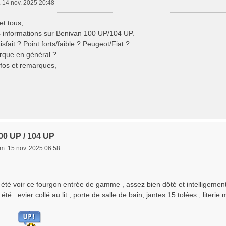
. 14 nov. 2025 20:48
et tous,
 informations sur Benivan 100 UP/104 UP.
sfait ? Point forts/faible ? Peugeot/Fiat ?
arque en général ?
nfos et remarques,
00 UP / 104 UP
m. 15 nov. 2025 06:58
 été voir ce fourgon entrée de gamme , assez bien dôté et intelligemen
té : evier collé au lit , porte de salle de bain, jantes 15 tolées , literi