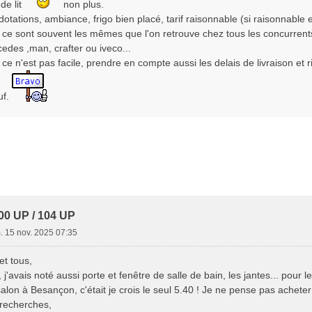
de lit
non plus.
dotations, ambiance, frigo bien placé, tarif raisonnable (si raisonnable e
 ce sont souvent les mêmes que l'on retrouve chez tous les concurrents 
des ,man, crafter ou iveco...
e n'est pas facile, prendre en compte aussi les delais de livraison et
uf.
00 UP / 104 UP
. 15 nov. 2025 07:35
et tous,
j'avais noté aussi porte et fenêtre de salle de bain, les jantes... pour l
 salon à Besançon, c'était je crois le seul 5.40 ! Je ne pense pas acheter
recherches,