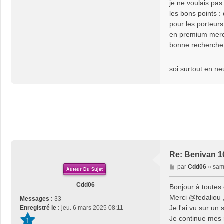
je ne voulais pas 
les bons points : 
pour les porteurs
en premium merce
bonne recherche c
soi surtout en ne
Re: Benivan 1
M
par
Cdd06
»
sam
Auteur Du Sujet
e
s
Cdd06
Bonjour à toutes 
s
Merci @fedaliou , 
Messages :
33
a
Je l'ai vu sur un
Enregistré le :
jeu. 6 mars 2025 08:11
g
Je continue mes 
1
e