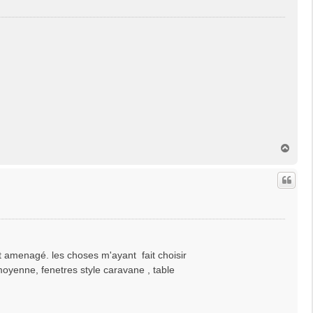
H
a
u
t
t amenagé. les choses m'ayant fait choisir
e moyenne, fenetres style caravane , table