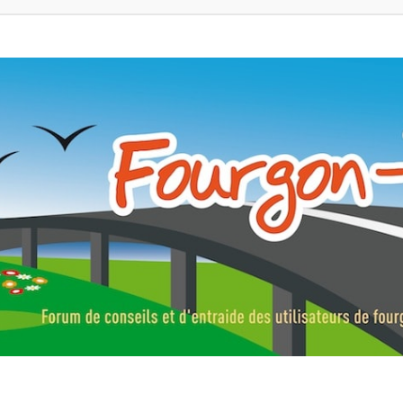
ns, fourgons aménagés, vans et de camping-car. Partagez votre expérie