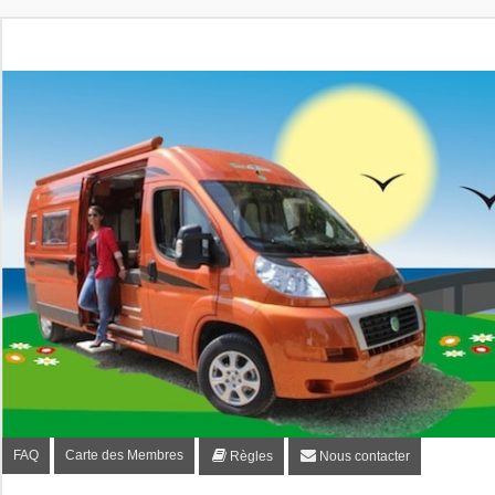
Fourgon-plaisir.com
Forum de conseils et d'entraide des utilisateurs de fourgo
FAQ
Carte des Membres
Règles
Nous contacter