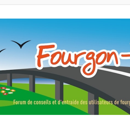
ns, fourgons aménagés, vans et de camping-car. Partagez votre expérie