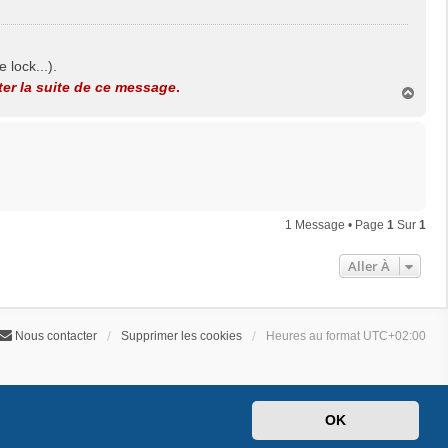
 lock...).
er la suite de ce message
.
H
a
u
t
1 Message • Page
1
Sur
1
Aller À
Nous contacter
Supprimer les cookies
Heures au format
UTC+02:00
OK