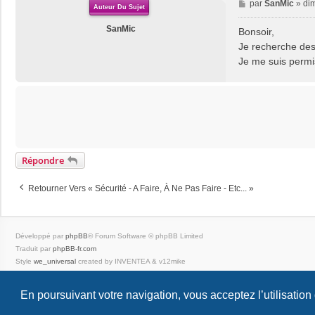
M
par
SanMic
»
dim
Auteur Du Sujet
e
s
SanMic
Bonsoir,
s
Je recherche des 
a
Je me suis perm
g
e
Répondre
Retourner Vers « Sécurité - A Faire, À Ne Pas Faire - Etc... »
Développé par
phpBB
® Forum Software © phpBB Limited
Traduit par
phpBB-fr.com
Style
we_universal
created by INVENTEA & v12mike
|
En poursuivant votre navigation, vous acceptez l’utilisation