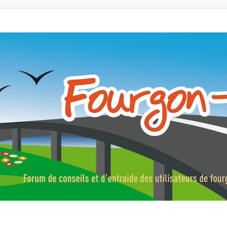
ns, fourgons aménagés, vans et de camping-car. Partagez votre expérie