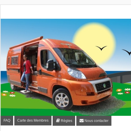
Fourgon-plaisir.com
Forum de conseils et d'entraide des utilisateurs de fourgo
FAQ
Carte des Membres
Règles
Nous contacter