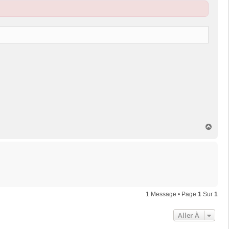
H
a
u
t
1 Message • Page
1
Sur
1
Aller À