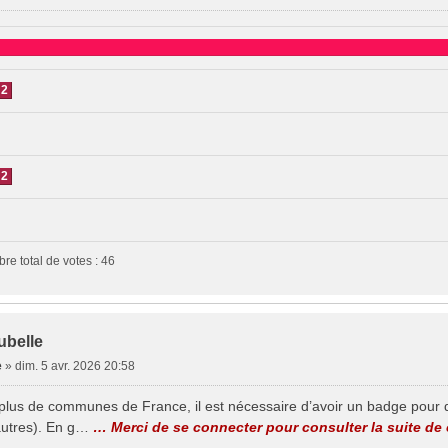
2
2
re total de votes :
46
ubelle
e
»
dim. 5 avr. 2026 20:58
plus de communes de France, il est nécessaire d’avoir un badge pour 
autres). En g…
… Merci de se connecter pour consulter la suite d