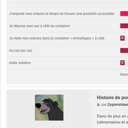
J’emporte mes ordures le temps de trouver une poubelle accessible.
Je dépose mon sac à côté du container.
0
Je mets mes ordures dans le container « emballages » à côté.
Au cas par cas.
0
Autre solution.
Nomb
Histoire de po
M
par
Zygomatiqu
e
s
Dans de plus en 
s
(alimentaires et 
a