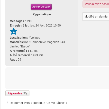
g
Vous n’avez pas le
e
Auteur Du Sujet
Zygomatique
Modifié en dernier
Messages :
790
Enregistré le :
jeu. 24 févr. 2022 10:50
4
Localisation :
Yvelines
Mon véhicule :
Campérêve Magellan 643
Limited "Baloo"
A remercié :
141 fois
A été remercié :
493 fois
Âge :
59
Répondre
Retourner Vers « Rubrique "je Me Lâche" »