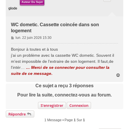
Auteur Du Sujet
glode
WC dometic. Cassette coincée dans son
logement
M
lun. 22 juin 2026 15:30
e
s
Bonjour à toutes et à tous
s
j'ai un problème avec la cassette WC dometic. Souvent il
a
m'est impossible de l'extraire de son logement. Il faut,de
g
l'intér…
… Merci de se connecter pour consulter la
e
suite de ce message
.
H
a
u
Ce sujet a reçu
3
réponses
t
Pour lire la suite, connectez-vous au forum.
S’enregistrer
Connexion
Répondre
1 Message • Page
1
Sur
1