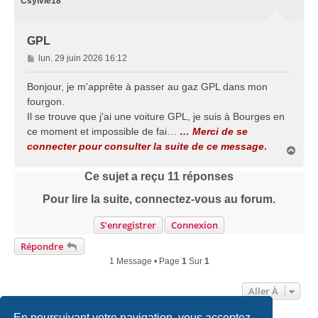
Csylvie18
GPL
M
lun. 29 juin 2026 16:12
e
s
Bonjour, je m'apprête à passer au gaz GPL dans mon
s
fourgon.
a
Il se trouve que j'ai une voiture GPL, je suis à Bourges en
g
ce moment et impossible de fai…
… Merci de se
e
connecter pour consulter la suite de ce message
.
H
a
u
Ce sujet a reçu
11
réponses
t
Pour lire la suite, connectez-vous au forum.
S’enregistrer
Connexion
Répondre
1 Message • Page
1
Sur
1
Aller À
En poursuivant votre navigation, vous acceptez