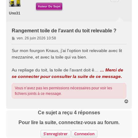
Auteur Du Sujet
Uno31
Rangement toile de l'avant du toit relevable ?
M
ven. 26 juin 2026 10:58
e
s
Sur mon fourgon Knaus, j'ai l'option toit relevable avec lit
s
mezzanine, et avec la toile qui va bien.
a
g
Au repliage du toit, la toile de l'avant doit ê…
… Merci de
e
se connecter pour consulter la suite de ce message
.
Vous n’avez pas les permissions nécessaires pour voir les
fichiers joints à ce message.
H
a
u
Ce sujet a reçu
4
réponses
t
Pour lire la suite, connectez-vous au forum.
S’enregistrer
Connexion