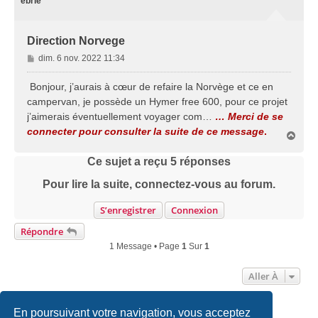
ébrié
Direction Norvege
M
dim. 6 nov. 2022 11:34
e
s
Bonjour, j’aurais à cœur de refaire la Norvège et ce en
s
campervan, je possède un Hymer free 600, pour ce projet
a
j’aimerais éventuellement voyager com…
… Merci de se
g
connecter pour consulter la suite de ce message
.
e
H
a
u
Ce sujet a reçu
5
réponses
t
Pour lire la suite, connectez-vous au forum.
S’enregistrer
Connexion
Répondre
1 Message • Page
1
Sur
1
Aller À
En poursuivant votre navigation, vous acceptez