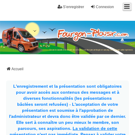
S’enregistrer
Connexion
Fourgon-plaisir.com
Forum de conseils et d'entraide des utilisateurs de fourgons, fourgons
aménagés, vans et de camping-car. Partagez votre expérience.
Accueil
L'enregistrement et la présentation sont obligatoires
pour avoir accès aux contenus des messages et à
diverses fonctionnalités (les présentations
bâclées seront refusées) - L'acceptation de votre
présentation est soumise à l'approbation de
l'administrateur et devra donc être validée par ce dernier.
Elle sert à connaître un peu mieux le membre, son
parcours, ses aspirations.
La validation de cette
présentation n'est pas immédiate
. Pensez à valider votre