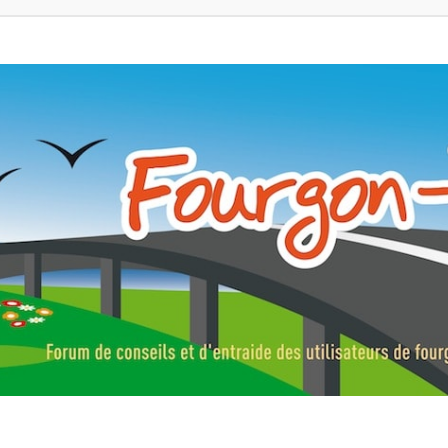
ns, fourgons aménagés, vans et de camping-car. Partagez votre expérie