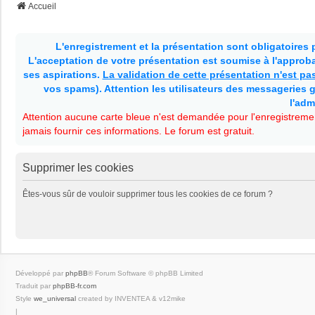
Accueil
L'enregistrement et la présentation sont obligatoires
L'acceptation de votre présentation est soumise à l'approbat
ses aspirations.
La validation de cette présentation n'est p
vos spams). Attention les utilisateurs des messageries g
l'adm
Attention aucune carte bleue n'est demandée pour l'enregistremen
jamais fournir ces informations. Le forum est gratuit.
Supprimer les cookies
Êtes-vous sûr de vouloir supprimer tous les cookies de ce forum ?
Développé par
phpBB
® Forum Software © phpBB Limited
Traduit par
phpBB-fr.com
Style
we_universal
created by INVENTEA & v12mike
|