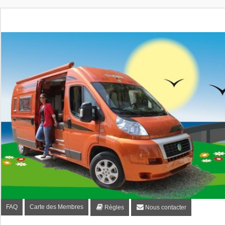
Fourgon-plaisir.com
Forum de conseils et d'entraide des utilisateurs de fourgo
FAQ
Carte des Membres
Règles
Nous contacter