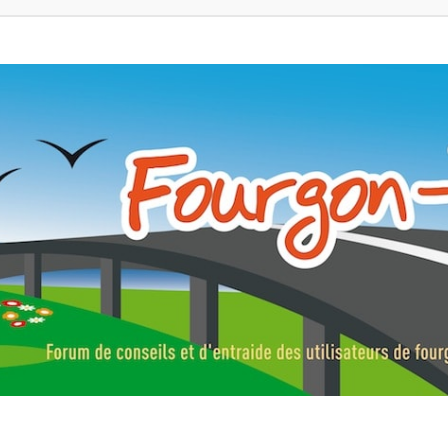
ns, fourgons aménagés, vans et de camping-car. Partagez votre expérie