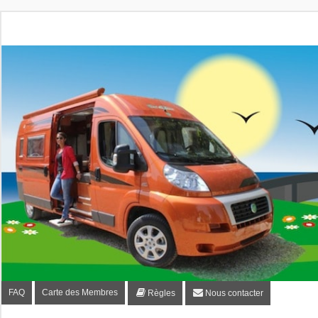
Fourgon-plaisir.com
Forum de conseils et d'entraide des utilisateurs de fourgo
FAQ
Carte des Membres
Règles
Nous contacter