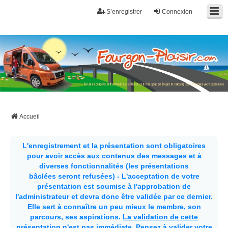
S’enregistrer
Connexion
Fourgon-plaisir.com
Forum de conseils et d'entraide des utilisateurs de fourgons, fourgons
aménagés, vans et de camping-car. Partagez votre expérience.
Accueil
L'enregistrement et la présentation sont obligatoires
pour avoir accès aux contenus des messages et à
diverses fonctionnalités (les présentations
bâclées seront refusées) - L'acceptation de votre
présentation est soumise à l'approbation de
l'administrateur et devra donc être validée par ce dernier.
Elle sert à connaître un peu mieux le membre, son
parcours, ses aspirations.
La validation de cette
présentation n'est pas immédiate
. Pensez à valider votre